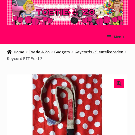
Ga
Ga
Menu
door
naar
naar
de
Welkom
Home
Toetie & Zo
Gadgets
Keycords - Sleutelkoorden
navigatie
inhoud
Keycord PTT Post 2
Mijn account
Winkelmand
Afrekenen
Subme
Over Toetie & Zo
uitvou
Gastenboek