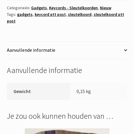
aantal
Categorieën:
Gadgets
,
Keycords - Sleutelkoorden
,
Nieuw
Tags:
gadgets
,
keycord ptt post
,
sleutelkoord
,
sleutelkoord ptt
post
Aanvullende informatie
Aanvullende informatie
Gewicht
0,15 kg
Je zou ook kunnen houden van …