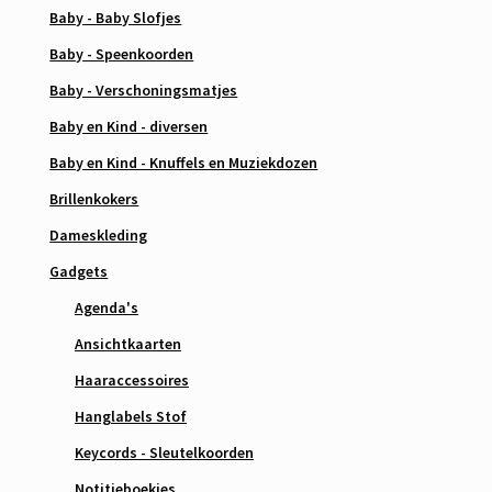
Baby - Baby Slofjes
Baby - Speenkoorden
Baby - Verschoningsmatjes
Baby en Kind - diversen
Baby en Kind - Knuffels en Muziekdozen
Brillenkokers
Dameskleding
Gadgets
Agenda's
Ansichtkaarten
Haaraccessoires
Hanglabels Stof
Keycords - Sleutelkoorden
Notitieboekjes