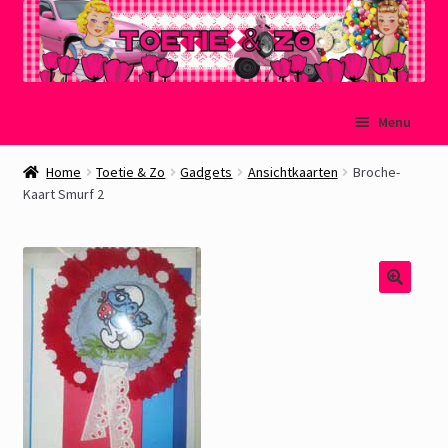
Ga
Ga
Menu
door
naar
naar
de
Welkom
Home
Toetie & Zo
Gadgets
Ansichtkaarten
Broche-
navigatie
inhoud
Kaart Smurf 2
Mijn account
Winkelmand
Afrekenen
Subme
Over Toetie & Zo
uitvou
Gastenboek