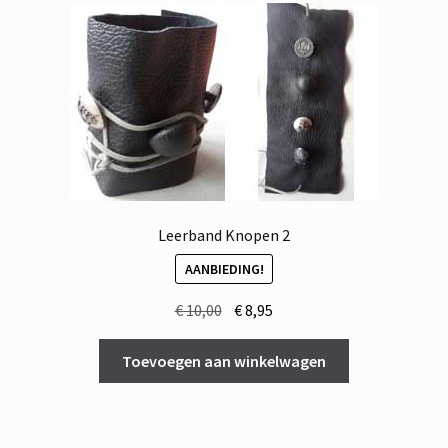
Leerband Knopen 2
AANBIEDING!
Oorspronkelijke
Huidige
€
10,00
€
8,95
prijs
prijs
was:
is:
Toevoegen aan winkelwagen
€ 10,00.
€ 8,95.