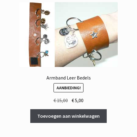
Armband Leer Bedels
AANBIEDING!
Oorspronkelijke
Huidige
€
15,00
€
5,00
prijs
prijs
was:
is:
Toevoegen aan winkelwagen
€ 15,00.
€ 5,00.