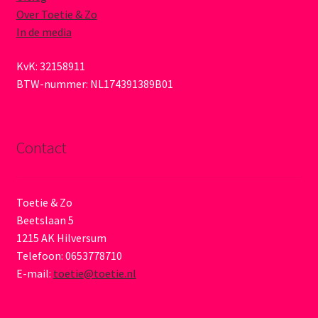
Over Toetie & Zo
In de media
KvK: 32158911
BTW-nummer: NL174391389B01
Contact
Toetie & Zo
Beetslaan 5
1215 AK Hilversum
Telefoon: 0653778710
E-mail:
toetie@toetie.nl