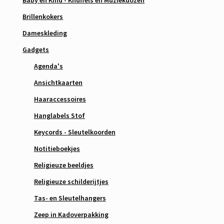
Baby en Kind - Knuffels en Muziekdozen
Brillenkokers
Dameskleding
Gadgets
Agenda's
Ansichtkaarten
Haaraccessoires
Hanglabels Stof
Keycords - Sleutelkoorden
Notitieboekjes
Religieuze beeldjes
Religieuze schilderijtjes
Tas- en Sleutelhangers
Zeep in Kadoverpakking