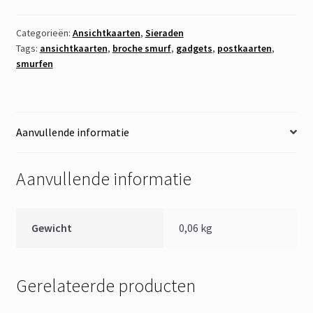
2
aantal
Categorieën:
Ansichtkaarten
,
Sieraden
Tags:
ansichtkaarten
,
broche smurf
,
gadgets
,
postkaarten
,
smurfen
Aanvullende informatie
Aanvullende informatie
Gewicht
0,06 kg
Gerelateerde producten