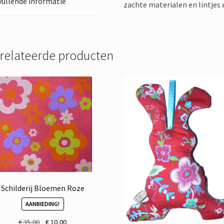
ullende informatie
zachte materialen en lintjes 
relateerde producten
Schilderij Bloemen Roze
AANBIEDING!
Oorspronkelijke
Huidige
€
35,00
€
10,00