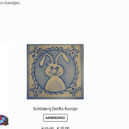
en bandjes.
Schilderij Delfts Konijn
AANBIEDING!
Oorspronkelijke
Huidige
€
25,00
€
20,00