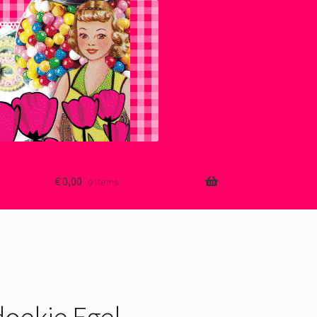
€
0,00
0 items
doekje Egel