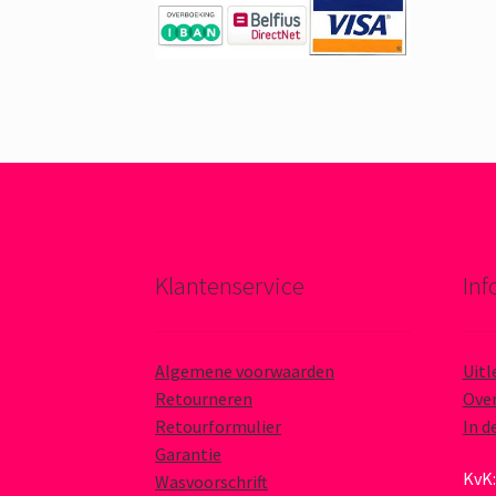
Klantenservice
Inf
Algemene voorwaarden
Uitl
Retourneren
Over
Retourformulier
In d
Garantie
KvK:
Wasvoorschrift