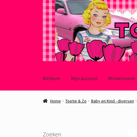
Ga
Ga
door
naar
Welkom
Mijn account
Winkelmand
naar
de
navigatie
inhoud
Home
Toetie & Zo
Baby en Kind - diversen
Zoeken