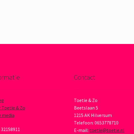
ormatie
Contact
eg
Toetie & Zo
 Toetie & Zo
Beetslaan 5
e media
1215 AK Hilversum
Telefoon: 0653778710
 32158911
E-mail:
toetie@toetie.nl