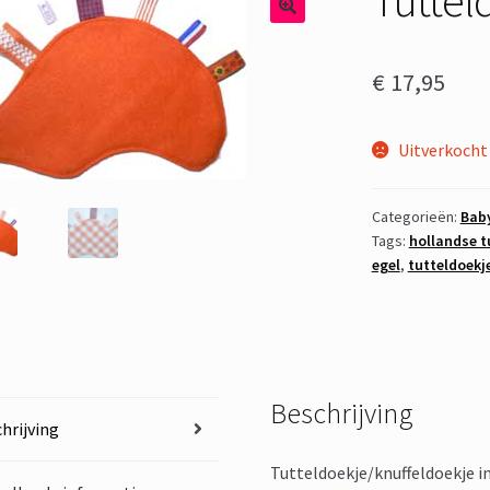
€
17,95
Uitverkocht
Categorieën:
Baby
Tags:
hollandse t
egel
,
tutteldoekj
Beschrijving
hrijving
Tutteldoekje/knuffeldoekje i