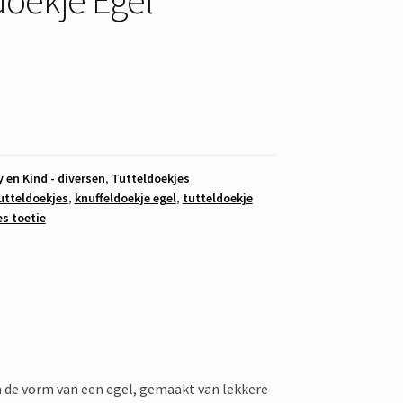
 en Kind - diversen
,
Tutteldoekjes
utteldoekjes
,
knuffeldoekje egel
,
tutteldoekje
es toetie
n de vorm van een egel, gemaakt van lekkere