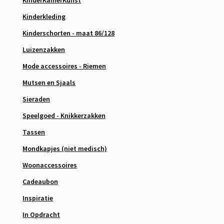
KinderKamerKunst
Kinderkleding
Kinderschorten - maat 86/128
Luizenzakken
Mode accessoires - Riemen
Mutsen en Sjaals
Sieraden
Speelgoed - Knikkerzakken
Tassen
Mondkapjes (niet medisch)
Woonaccessoires
Cadeaubon
Inspiratie
In Opdracht