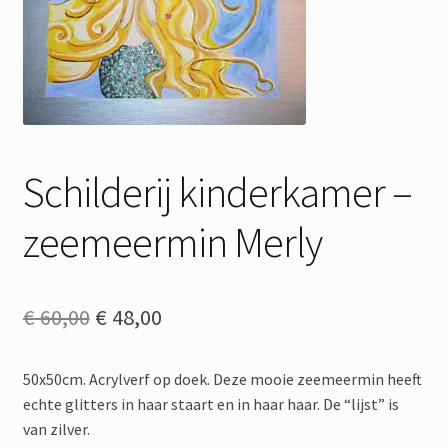
Schilderij kinderkamer –
zeemeermin Merly
Oorspronkelijke
Huidige
€
60,00
€
48,00
prijs
prijs
50x50cm. Acrylverf op doek. Deze mooie zeemeermin heeft
was:
is:
echte glitters in haar staart en in haar haar. De “lijst” is
€ 60,00.
€ 48,00.
van zilver.