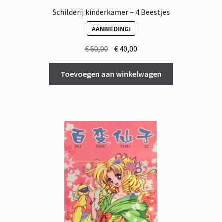
Schilderij kinderkamer – 4 Beestjes
AANBIEDING!
Oorspronkelijke
Huidige
€
60,00
€
40,00
prijs
prijs
was:
is:
Toevoegen aan winkelwagen
€ 60,00.
€ 40,00.