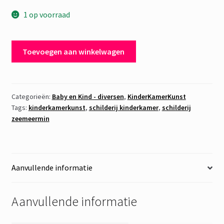
1 op voorraad
Schilderij
Toevoegen aan winkelwagen
kinderkamer
-
zeemeermin
Merly
Categorieën:
Baby en Kind - diversen
,
KinderKamerKunst
Tags:
kinderkamerkunst
,
schilderij kinderkamer
,
schilderij
aantal
zeemeermin
Aanvullende informatie
Aanvullende informatie