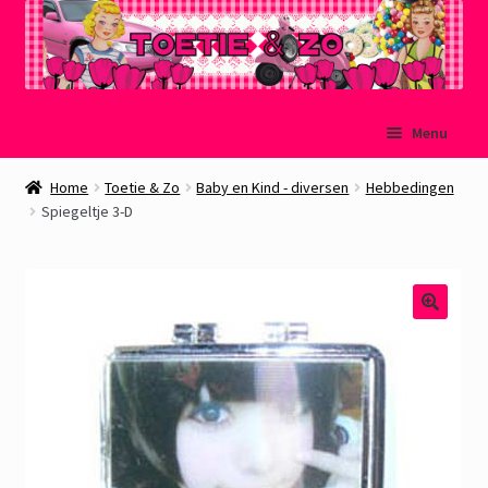
Ga
Ga
Menu
door
naar
naar
de
Welkom
Home
Toetie & Zo
Baby en Kind - diversen
Hebbedingen
navigatie
inhoud
Spiegeltje 3-D
Mijn account
Winkelmand
Afrekenen
Subme
Over Toetie & Zo
uitvou
Gastenboek