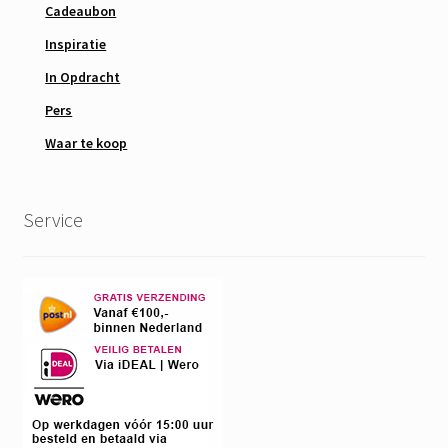
Cadeaubon
Inspiratie
In Opdracht
Pers
Waar te koop
Service