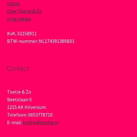
Uitleg
Over Toetie & Zo
In de media
KvK: 32158911
BTW-nummer: NL174391389B01
Contact
Toetie & Zo
Beetslaan 5
1215 AK Hilversum
Telefoon: 0653778710
E-mail:
toetie@toetie.nl