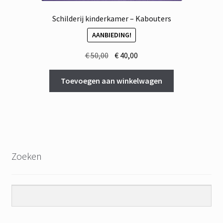
Schilderij kinderkamer – Kabouters
AANBIEDING!
Oorspronkelijke
Huidige
€
50,00
€
40,00
prijs
prijs
was:
is:
Toevoegen aan winkelwagen
€ 50,00.
€ 40,00.
Zoeken