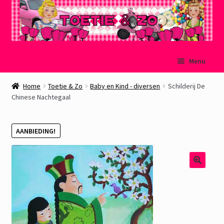
Ga
Ga
Menu
door
naar
naar
de
Welkom
Home
Toetie & Zo
Baby en Kind - diversen
Schilderij De
navigatie
inhoud
Chinese Nachtegaal
Mijn account
AANBIEDING!
Winkelmand
Afrekenen
Subme
Over Toetie & Zo
uitvou
Gastenboek