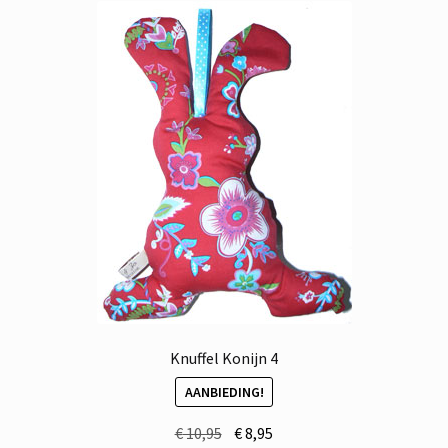
Knuffel Konijn 4
AANBIEDING!
Oorspronkelijke
Huidige
€
10,95
€
8,95