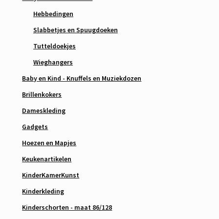
Hebbedingen
Slabbetjes en Spuugdoeken
Tutteldoekjes
Wieghangers
Baby en Kind - Knuffels en Muziekdozen
Brillenkokers
Dameskleding
Gadgets
Hoezen en Mapjes
Keukenartikelen
KinderKamerKunst
Kinderkleding
Kinderschorten - maat 86/128