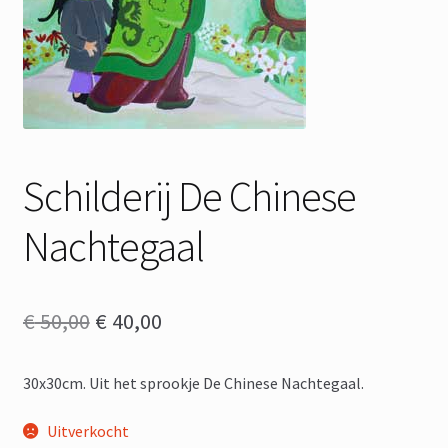
Schilderij De Chinese
Nachtegaal
Oorspronkelijke
Huidige
€
50,00
€
40,00
prijs
prijs
30x30cm. Uit het sprookje De Chinese Nachtegaal.
was:
is:
€ 50,00.
€ 40,00.
Uitverkocht