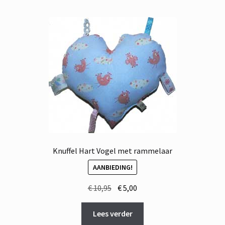
Knuffel Hart Vogel met rammelaar
AANBIEDING!
Oorspronkelijke
Huidige
€
10,95
€
5,00
prijs
prijs
was:
is:
Lees verder
€ 10,95.
€ 5,00.