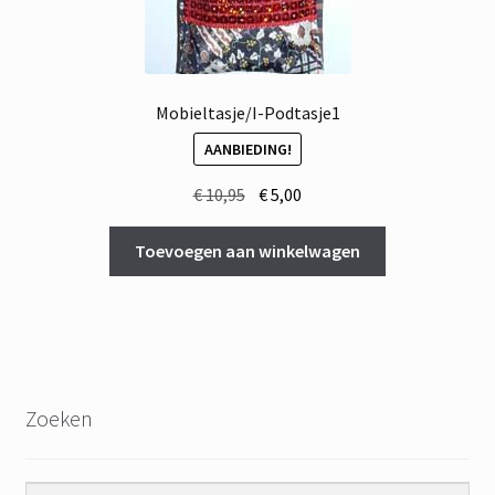
Mobieltasje/I-Podtasje1
AANBIEDING!
Oorspronkelijke
Huidige
€
10,95
€
5,00
prijs
prijs
was:
is:
Toevoegen aan winkelwagen
€ 10,95.
€ 5,00.
Zoeken