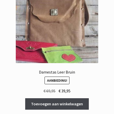
Damestas Leer Bruin
AANBIEDING!
Oorspronkelijke
Huidige
€
69,95
€
39,95
prijs
prijs
was:
is:
Toevoegen aan winkelwagen
€ 69,95.
€ 39,95.