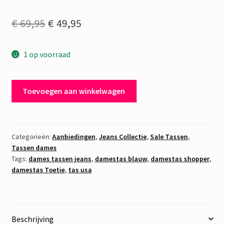
Oorspronkelijke
Huidige
€
69,95
€
49,95
prijs
prijs
1 op voorraad
was:
is:
€ 69,95.
€ 49,95.
Damestas
Toevoegen aan winkelwagen
Jeans
Barok
aantal
Categorieën:
Aanbiedingen
,
Jeans Collectie
,
Sale Tassen
,
Tassen dames
Tags:
dames tassen jeans
,
damestas blauw
,
damestas shopper
,
damestas Toetie
,
tas usa
Beschrijving