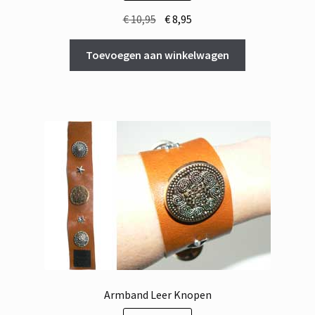
Oorspronkelijke
Huidige
€
10,95
€
8,95
prijs
prijs
was:
is:
Toevoegen aan winkelwagen
€ 10,95.
€ 8,95.
Armband Leer Knopen