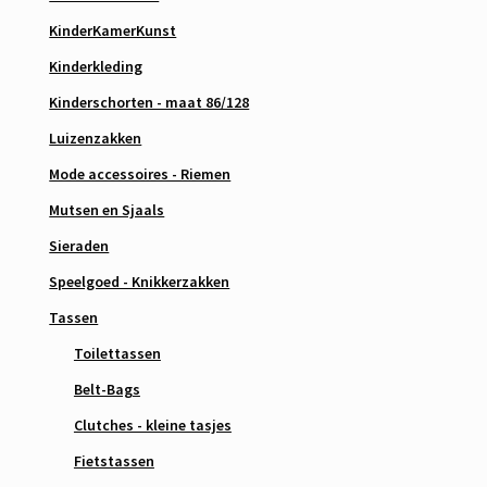
KinderKamerKunst
Kinderkleding
Kinderschorten - maat 86/128
Luizenzakken
Mode accessoires - Riemen
Mutsen en Sjaals
Sieraden
Speelgoed - Knikkerzakken
Tassen
Toilettassen
Belt-Bags
Clutches - kleine tasjes
Fietstassen