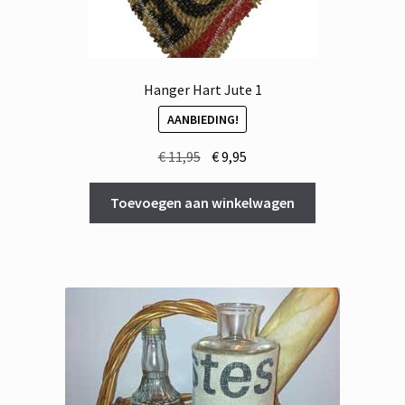
Hanger Hart Jute 1
AANBIEDING!
Oorspronkelijke
Huidige
€
11,95
€
9,95
prijs
prijs
was:
is:
Toevoegen aan winkelwagen
€ 11,95.
€ 9,95.