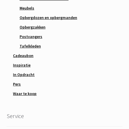
Meubels
Opbergdozen en opbergmanden
Opbergzakken
Postvangers
Tafelkleden
Cadeaubon
Inspiratie
In Opdracht
Pers
Waar te koop
Service