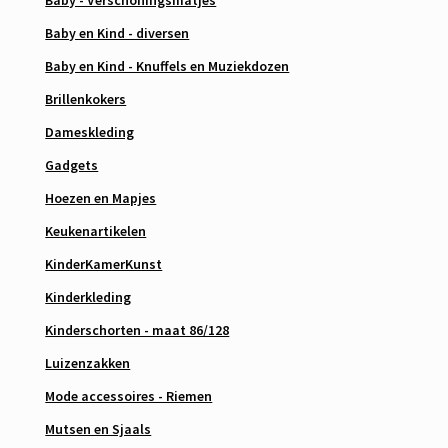
Baby - Verschoningsmatjes
Baby en Kind - diversen
Baby en Kind - Knuffels en Muziekdozen
Brillenkokers
Dameskleding
Gadgets
Hoezen en Mapjes
Keukenartikelen
KinderKamerKunst
Kinderkleding
Kinderschorten - maat 86/128
Luizenzakken
Mode accessoires - Riemen
Mutsen en Sjaals