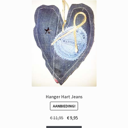
Hanger Hart Jeans
AANBIEDING!
Oorspronkelijke
Huidige
€
11,95
€
9,95
prijs
prijs