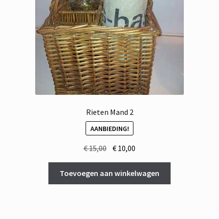
Rieten Mand 2
AANBIEDING!
Oorspronkelijke
Huidige
€
15,00
€
10,00
prijs
prijs
was:
is:
Toevoegen aan winkelwagen
€ 15,00.
€ 10,00.