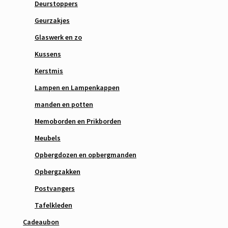
Deurstoppers
Geurzakjes
Glaswerk en zo
Kussens
Kerstmis
Lampen en Lampenkappen
manden en potten
Memoborden en Prikborden
Meubels
Opbergdozen en opbergmanden
Opbergzakken
Postvangers
Tafelkleden
Cadeaubon