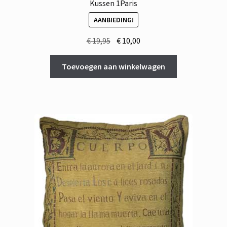
Kussen 1Paris
AANBIEDING!
Oorspronkelijke
Huidige
€
19,95
€
10,00
prijs
prijs
was:
is:
Toevoegen aan winkelwagen
€ 19,95.
€ 10,00.