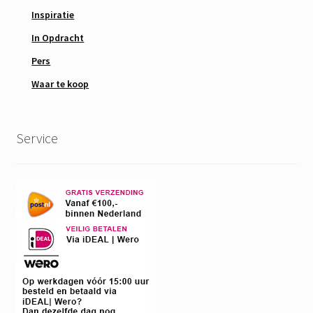
Inspiratie
In Opdracht
Pers
Waar te koop
Service