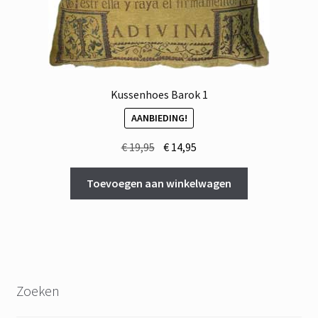
Kussenhoes Barok 1
AANBIEDING!
Oorspronkelijke
Huidige
€
19,95
€
14,95
prijs
prijs
was:
is:
Toevoegen aan winkelwagen
€ 19,95.
€ 14,95.
Zoeken