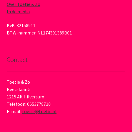
Over Toetie & Zo
In de media
KvK: 32158911
BTW-nummer: NL174391389B01
Contact
Toetie & Zo
Beetslaan 5
1215 AK Hilversum
Telefoon: 0653778710
E-mail:
toetie@toetie.nl