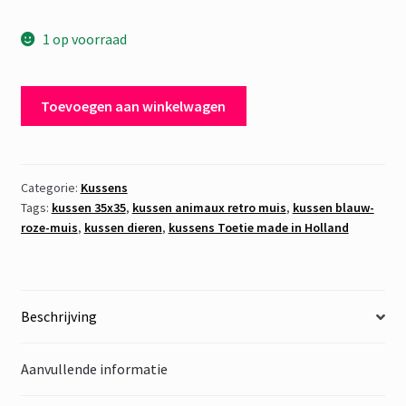
prijs
prijs
1 op voorraad
was:
is:
€ 21,95.
€ 19,95.
Kussen
Toevoegen aan winkelwagen
Animaux
Retro
Muis
aantal
Categorie:
Kussens
Tags:
kussen 35x35
,
kussen animaux retro muis
,
kussen blauw-
roze-muis
,
kussen dieren
,
kussens Toetie made in Holland
Beschrijving
Aanvullende informatie