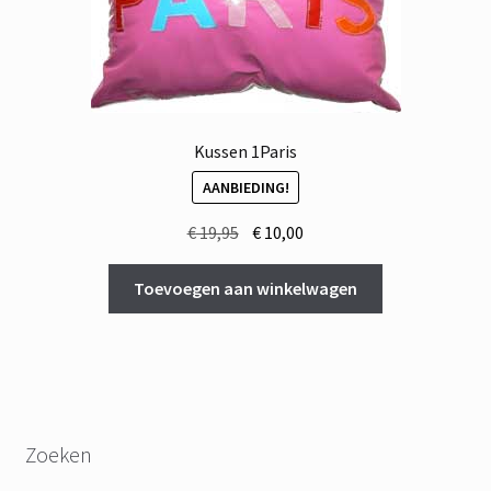
Kussen 1Paris
AANBIEDING!
Oorspronkelijke
Huidige
€
19,95
€
10,00
prijs
prijs
was:
is:
Toevoegen aan winkelwagen
€ 19,95.
€ 10,00.
Zoeken