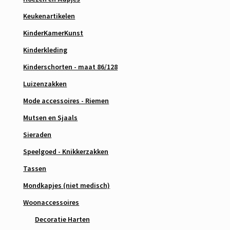
Keukenartikelen
KinderKamerKunst
Kinderkleding
Kinderschorten - maat 86/128
Luizenzakken
Mode accessoires - Riemen
Mutsen en Sjaals
Sieraden
Speelgoed - Knikkerzakken
Tassen
Mondkapjes (niet medisch)
Woonaccessoires
Decoratie Harten