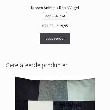
Kussen Animaux Retro Vogel
AANBIEDING!
Oorspronkelijke
Huidige
€
21,95
€
19,95
prijs
prijs
was:
is:
Lees verder
€ 21,95.
€ 19,95.
Gerelateerde producten