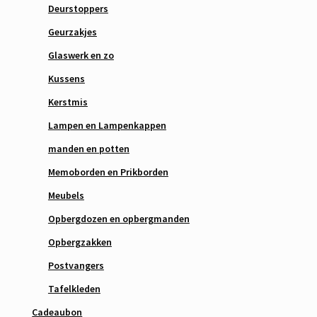
Deurstoppers
Geurzakjes
Glaswerk en zo
Kussens
Kerstmis
Lampen en Lampenkappen
manden en potten
Memoborden en Prikborden
Meubels
Opbergdozen en opbergmanden
Opbergzakken
Postvangers
Tafelkleden
Cadeaubon