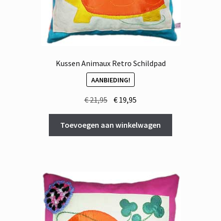
Kussen Animaux Retro Schildpad
AANBIEDING!
Oorspronkelijke
Huidige
€
21,95
€
19,95
prijs
prijs
was:
is:
Toevoegen aan winkelwagen
€ 21,95.
€ 19,95.