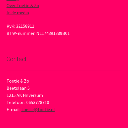
Over Toetie & Zo
In de media
KvK: 32158911
BTW-nummer: NL174391389B01
Contact
Toetie & Zo
Beetslaan 5
1215 AK Hilversum
Telefoon: 0653778710
E-mail:
toetie@toetie.nl