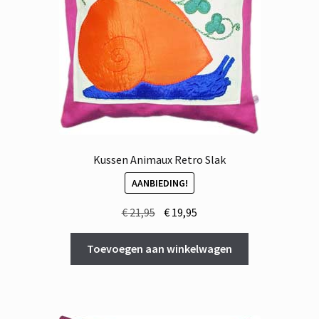
Kussen Animaux Retro Slak
AANBIEDING!
Oorspronkelijke
Huidige
€
21,95
€
19,95
prijs
prijs
was:
is:
Toevoegen aan winkelwagen
€ 21,95.
€ 19,95.