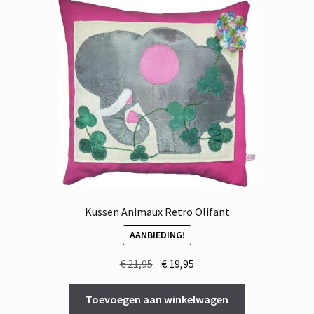
Kussen Animaux Retro Olifant
AANBIEDING!
Oorspronkelijke
Huidige
€
21,95
€
19,95
prijs
prijs
was:
is:
Toevoegen aan winkelwagen