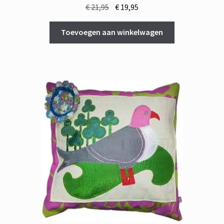
Oorspronkelijke
Huidige
€
21,95
€
19,95
prijs
prijs
was:
is:
Toevoegen aan winkelwagen
€ 21,95.
€ 19,95.