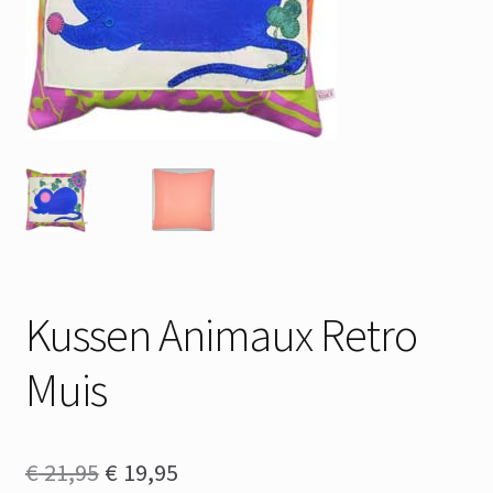
Kussen Animaux Retro
Muis
Oorspronkelijke
Huidige
€
21,95
€
19,95