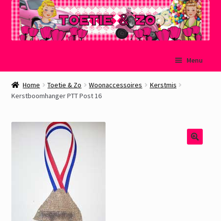
Ga
Ga
Menu
door
naar
naar
de
Welkom
Home
Toetie & Zo
Woonaccessoires
Kerstmis
navigatie
inhoud
Kerstboomhanger PTT Post 16
Mijn account
Winkelmand
Afrekenen
Subme
Over Toetie & Zo
uitvou
Gastenboek