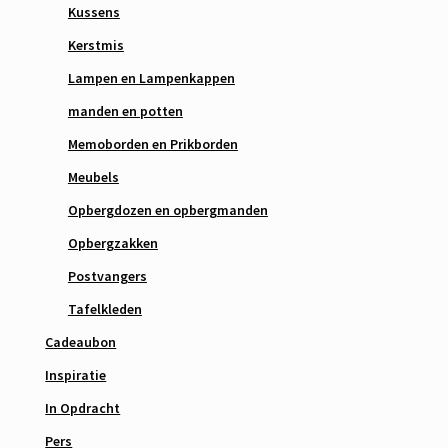
Kussens
Kerstmis
Lampen en Lampenkappen
manden en potten
Memoborden en Prikborden
Meubels
Opbergdozen en opbergmanden
Opbergzakken
Postvangers
Tafelkleden
Cadeaubon
Inspiratie
In Opdracht
Pers