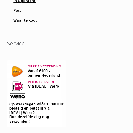
In Opdracht
Pers
Waar te koop
Service