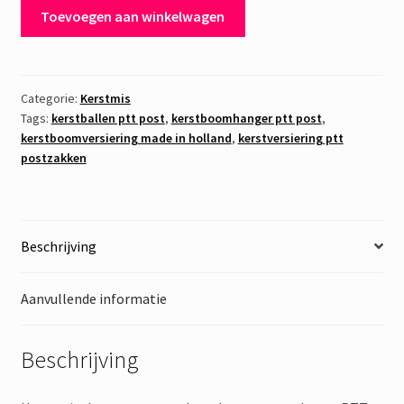
Kerstboomhanger
Toevoegen aan winkelwagen
PTT
Post
10
aantal
Categorie:
Kerstmis
Tags:
kerstballen ptt post
,
kerstboomhanger ptt post
,
kerstboomversiering made in holland
,
kerstversiering ptt
postzakken
Beschrijving
Aanvullende informatie
Beschrijving