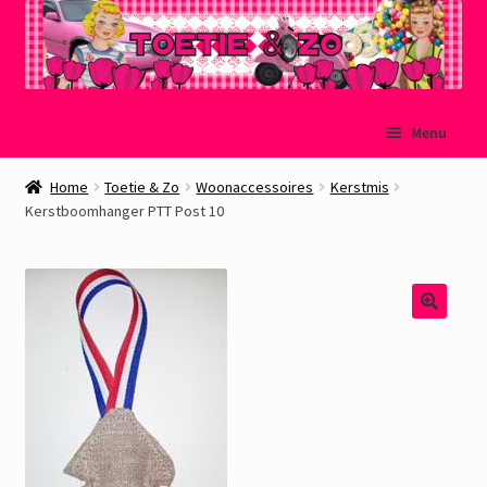
Ga
Ga
Menu
door
naar
naar
de
Welkom
Home
Toetie & Zo
Woonaccessoires
Kerstmis
navigatie
inhoud
Kerstboomhanger PTT Post 10
Mijn account
Winkelmand
Afrekenen
Subme
Over Toetie & Zo
uitvou
Gastenboek