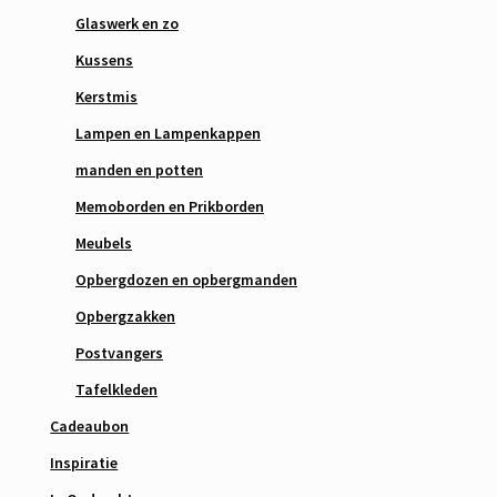
Glaswerk en zo
Kussens
Kerstmis
Lampen en Lampenkappen
manden en potten
Memoborden en Prikborden
Meubels
Opbergdozen en opbergmanden
Opbergzakken
Postvangers
Tafelkleden
Cadeaubon
Inspiratie