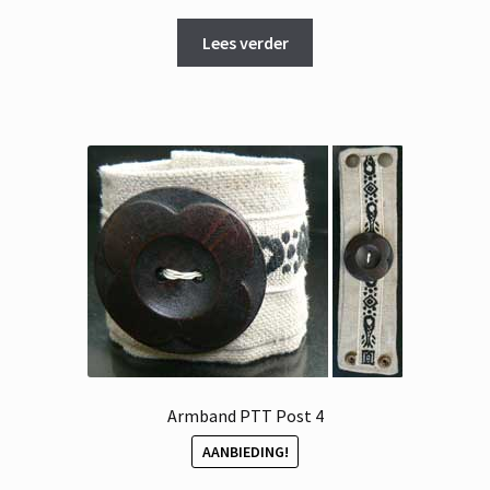
prijs
prijs
was:
is:
Lees verder
€ 10,95.
€ 5,00.
Armband PTT Post 4
AANBIEDING!