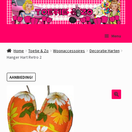
Ga
Ga
Menu
door
naar
naar
de
Welkom
Home
Toetie & Zo
Woonaccessoires
Decoratie Harten
navigatie
inhoud
Hanger Hart Retro 2
Mijn account
AANBIEDING!
Winkelmand
Afrekenen
Subme
Over Toetie & Zo
uitvou
Gastenboek