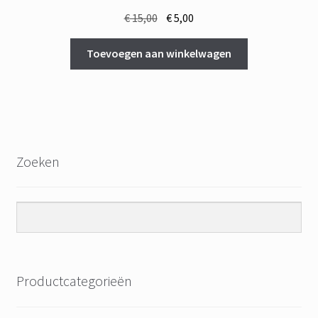
Oorspronkelijke
Huidige
€
15,00
€
5,00
prijs
prijs
was:
is:
Toevoegen aan winkelwagen
€ 15,00.
€ 5,00.
Zoeken
Productcategorieën