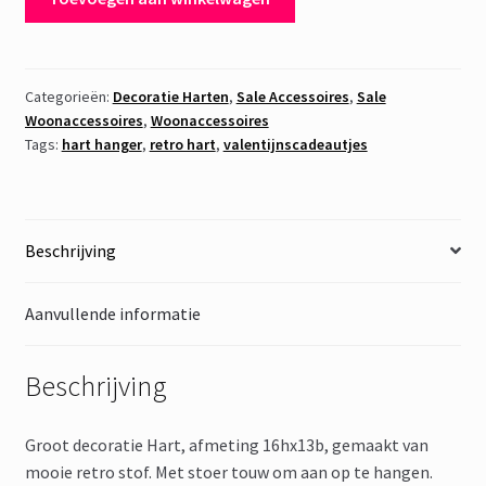
Hart
Retro
2
aantal
Categorieën:
Decoratie Harten
,
Sale Accessoires
,
Sale
Woonaccessoires
,
Woonaccessoires
Tags:
hart hanger
,
retro hart
,
valentijnscadeautjes
Beschrijving
Aanvullende informatie
Beschrijving
Groot decoratie Hart, afmeting 16hx13b, gemaakt van
mooie retro stof. Met stoer touw om aan op te hangen.