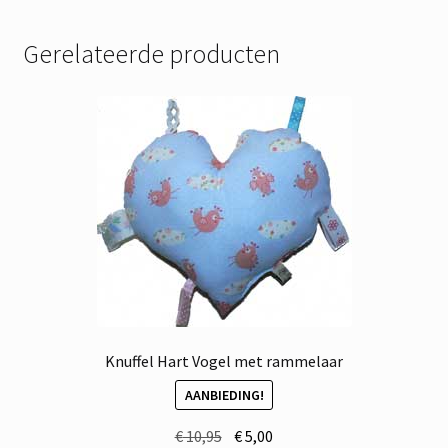
Gerelateerde producten
Knuffel Hart Vogel met rammelaar
AANBIEDING!
Oorspronkelijke
Huidige
€
10,95
€
5,00