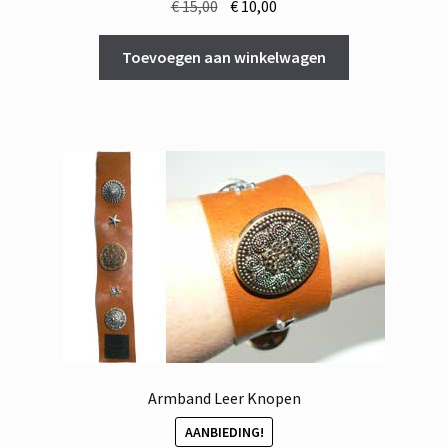
Oorspronkelijke
Huidige
€
15,00
€
10,00
prijs
prijs
was:
is:
Toevoegen aan winkelwagen
€ 15,00.
€ 10,00.
Armband Leer Knopen
AANBIEDING!