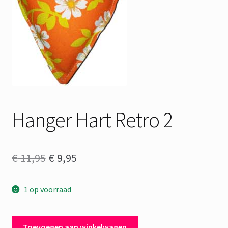
Hanger Hart Retro 2
Oorspronkelijke
Huidige
€
11,95
€
9,95
prijs
prijs
1 op voorraad
was:
is:
€ 11,95.
€ 9,95.
Hanger
Toevoegen aan winkelwagen