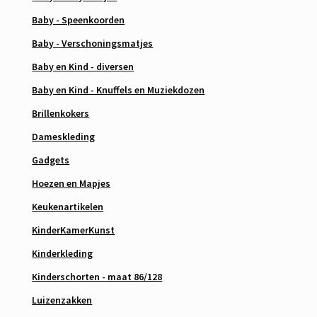
Baby - Speenkoorden
Baby - Verschoningsmatjes
Baby en Kind - diversen
Baby en Kind - Knuffels en Muziekdozen
Brillenkokers
Dameskleding
Gadgets
Hoezen en Mapjes
Keukenartikelen
KinderKamerKunst
Kinderkleding
Kinderschorten - maat 86/128
Luizenzakken