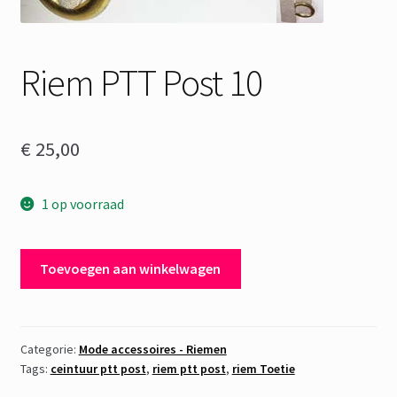
Riem PTT Post 10
€
25,00
1 op voorraad
Riem
Toevoegen aan winkelwagen
PTT
Post
10
aantal
Categorie:
Mode accessoires - Riemen
Tags:
ceintuur ptt post
,
riem ptt post
,
riem Toetie