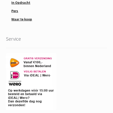
In Opdracht
Pers
Waar te koop
Service