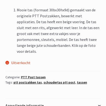
Mooie tas (formaat 30bx30hx9d) gemaakt van de
originele PTT Postzakken, bewerkt met
applicaties. De tas heeft een beige voering. De tas
sluit met een rits, afgewerkt met leer. In de tas een
groot vak met twee extra vakjes voor je
portemonnee, sleutels, mobiel. De tas heeft twee
lange beige jute schouderbanden. Klik op de foto
voor details.
Uitverkocht
Categorie:
PTT Post tassen
Tags:
ptt postzakken tas
,
schoudertas ptt post
,
tassen
Aanvullende informatie