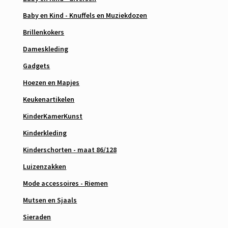
Baby en Kind - Knuffels en Muziekdozen
Brillenkokers
Dameskleding
Gadgets
Hoezen en Mapjes
Keukenartikelen
KinderKamerKunst
Kinderkleding
Kinderschorten - maat 86/128
Luizenzakken
Mode accessoires - Riemen
Mutsen en Sjaals
Sieraden