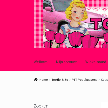
Ga
Ga
door
naar
Welkom
Mijn account
Winkelmand
naar
de
navigatie
inhoud
Home
Toetie & Zo
PTT Post kussens
Kuss
Zoeken