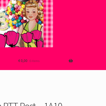
€
0,00
0 items
 PTT Post – 1A10