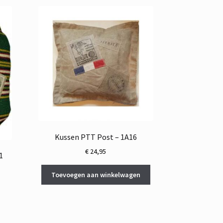
Kussen PTT Post – 1A16
€
24,95
1
Toevoegen aan winkelwagen
ke
ge
5.