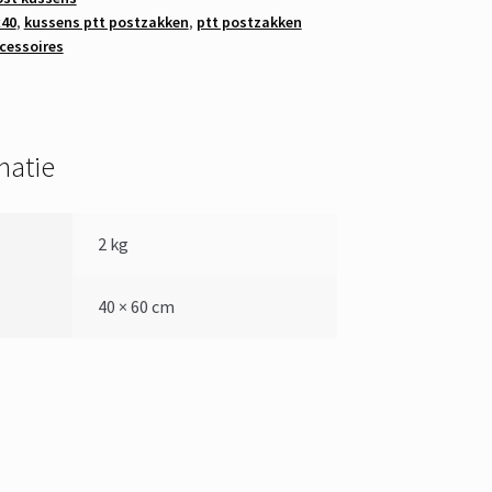
x40
,
kussens ptt postzakken
,
ptt postzakken
cessoires
matie
2 kg
40 × 60 cm