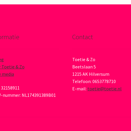
ormatie
Contact
eg
Toetie & Zo
 Toetie & Zo
Beetslaan 5
e media
1215 AK Hilversum
Telefoon: 0653778710
 32158911
E-mail:
toetie@toetie.nl
-nummer: NL174391389B01