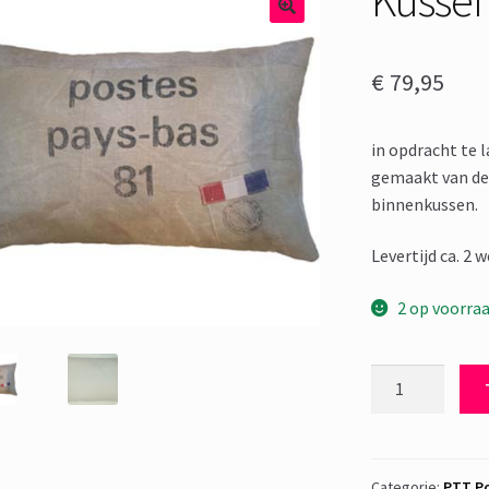
€
79,95
in opdracht te 
gemaakt van de 
binnenkussen.
Levertijd ca. 2 
2 op voorra
Kussen
PTT
Post
-
1A10
Categorie:
PTT Po