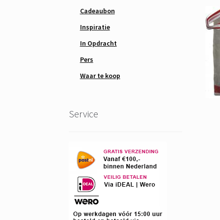
Cadeaubon
Inspiratie
In Opdracht
Pers
Waar te koop
Service