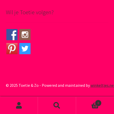
Wil je Toetie volgen?
© 2025 Toetie & Zo - Powered and maintained by
winkeltjes.ne
0
Zoeken naar:
Zoeken