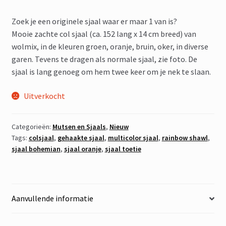
Zoek je een originele sjaal waar er maar 1 van is?
Mooie zachte col sjaal (ca. 152 lang x 14 cm breed) van
wolmix, in de kleuren groen, oranje, bruin, oker, in diverse
garen. Tevens te dragen als normale sjaal, zie foto. De
sjaal is lang genoeg om hem twee keer om je nek te slaan.
Uitverkocht
Categorieën:
Mutsen en Sjaals
,
Nieuw
Tags:
colsjaal
,
gehaakte sjaal
,
multicolor sjaal
,
rainbow shawl
,
sjaal bohemian
,
sjaal oranje
,
sjaal toetie
Aanvullende informatie