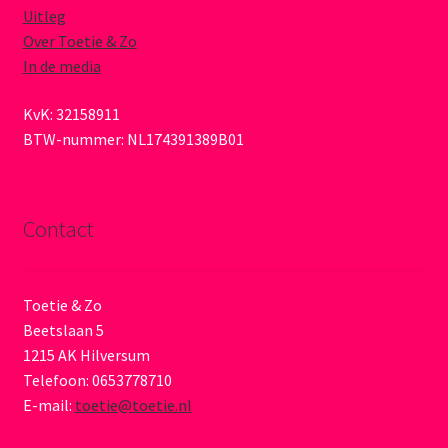
Uitleg
Over Toetie & Zo
In de media
KvK: 32158911
BTW-nummer: NL174391389B01
Contact
Toetie & Zo
Beetslaan 5
1215 AK Hilversum
Telefoon: 0653778710
E-mail:
toetie@toetie.nl