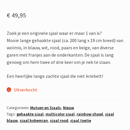
€
49,95
Zoek je een originele sjaal waar er maar 1 van is?
Mooie lange gehaakte sjaal (ca. 200 lang x 19 cm breed) van
wolmix, in blauw, wit, rood, paars en beige, van diverse
garen met franjes aan de onderkanten. De sjaal is lang
genoeg om hem twee of drie keer om je nek te slaan.
Een heerlijke lange zachte sjaal die niet kriebelt!
Uitverkocht
Categorieën:
Mutsen en Sjaals
,
Nieuw
Tags:
gehaakte sjaal
,
multicolor sjaal
,
rainbow shawl
,
sjaal
blauw
,
sjaal bohemian
,
sjaal rood
,
sjaal toetie