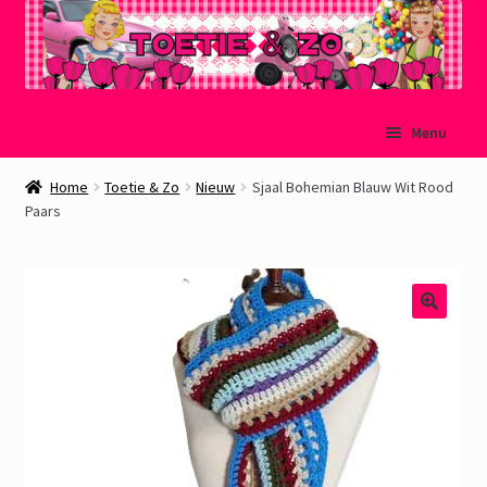
Ga
Ga
Menu
door
naar
naar
de
Welkom
Home
Toetie & Zo
Nieuw
Sjaal Bohemian Blauw Wit Rood
navigatie
inhoud
Paars
Mijn account
Winkelmand
Afrekenen
Subme
Over Toetie & Zo
uitvou
Gastenboek