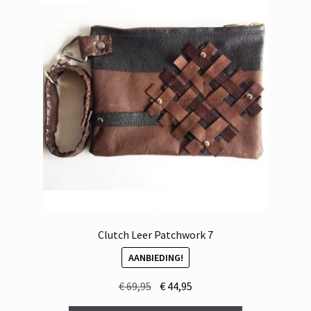
Clutch Leer Patchwork 7
AANBIEDING!
Oorspronkelijke
Huidige
€
69,95
€
44,95
prijs
prijs