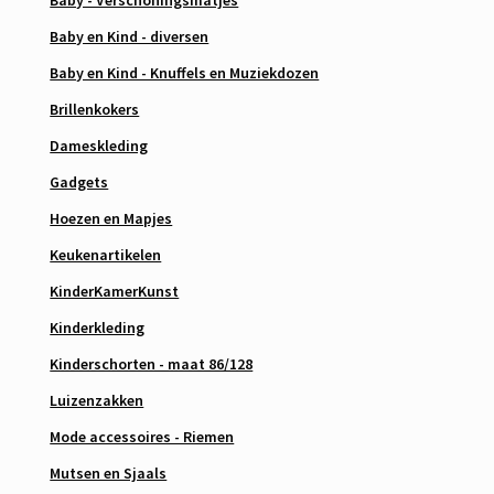
Baby - Verschoningsmatjes
Baby en Kind - diversen
Baby en Kind - Knuffels en Muziekdozen
Brillenkokers
Dameskleding
Gadgets
Hoezen en Mapjes
Keukenartikelen
KinderKamerKunst
Kinderkleding
Kinderschorten - maat 86/128
Luizenzakken
Mode accessoires - Riemen
Mutsen en Sjaals