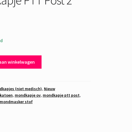
ad
aan winkelwagen
kapjes (niet medisch)
,
Nieuw
katoen
,
mondkapje ov
,
mondkapje ptt post
,
mondmasker stof