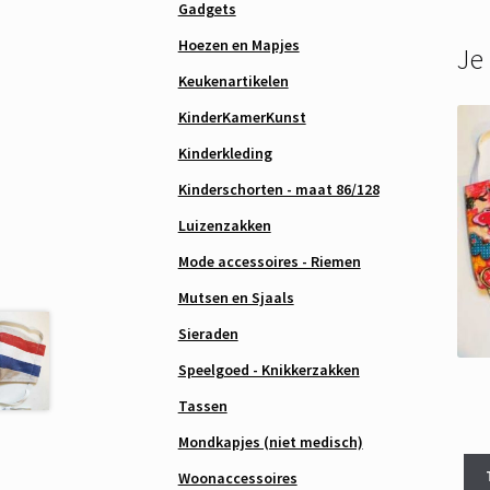
Gadgets
Hoezen en Mapjes
Je
Keukenartikelen
KinderKamerKunst
Kinderkleding
Kinderschorten - maat 86/128
Luizenzakken
Mode accessoires - Riemen
Mutsen en Sjaals
Sieraden
Speelgoed - Knikkerzakken
Tassen
Mondkapjes (niet medisch)
Woonaccessoires