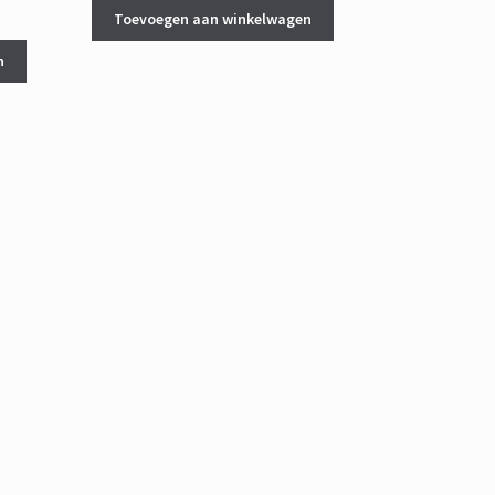
ke
ge
Toevoegen aan winkelwagen
n
5.