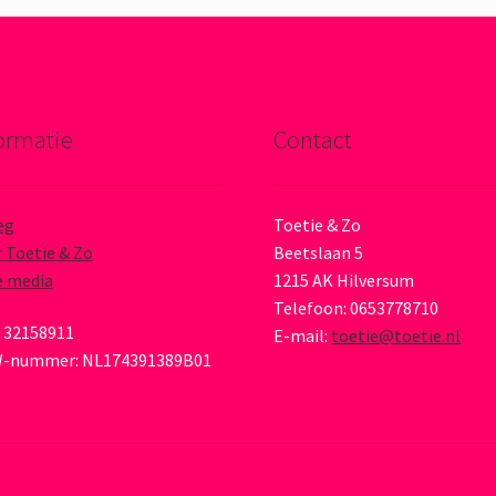
ormatie
Contact
eg
Toetie & Zo
 Toetie & Zo
Beetslaan 5
e media
1215 AK Hilversum
Telefoon: 0653778710
 32158911
E-mail:
toetie@toetie.nl
-nummer: NL174391389B01