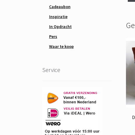
Cadeaubon
Inspiratie
Ge
In Opdracht
Pers
Waar te koop
Service
D