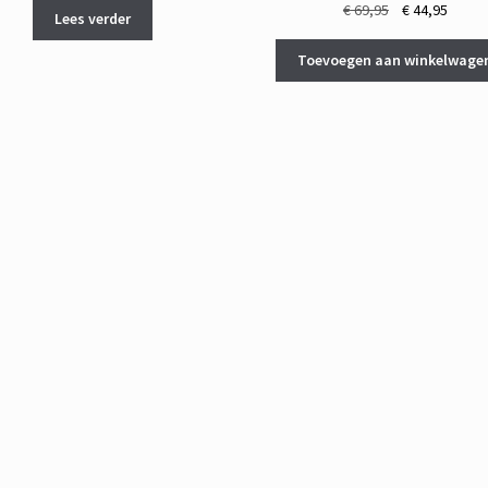
Oorspronkelij
Huidi
€
69,95
€
44,95
Lees verder
prijs
prijs
was:
is:
Toevoegen aan winkelwage
€ 69,95.
€ 44,9