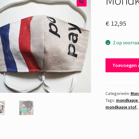
€
12,95
2 op voorra
Mondkapje
Toevoegen 
PTT
Post
2
aantal
Categorieën:
Mond
Tags:
mondkapje 
mondkapje stof
,