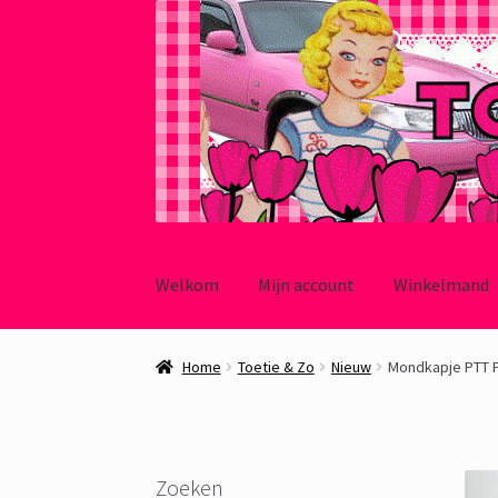
Ga
Ga
door
naar
Welkom
Mijn account
Winkelmand
naar
de
navigatie
inhoud
Home
Toetie & Zo
Nieuw
Mondkapje PTT P
Zoeken