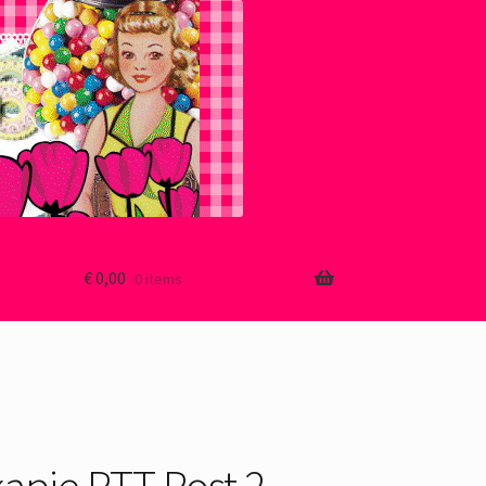
€
0,00
0 items
pje PTT Post 2