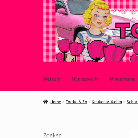
Ga
Ga
door
naar
Welkom
Mijn account
Winkelmand
naar
de
navigatie
inhoud
Home
Toetie & Zo
Keukenartikelen
Schor
Zoeken