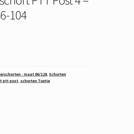
6-104
erschorten - maat 86/128
,
Schorten
t ptt post
,
schorten Toetie