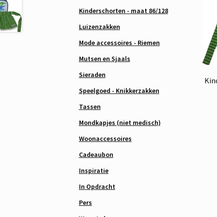
Kinderschorten - maat 86/128
Luizenzakken
Mode accessoires - Riemen
Mutsen en Sjaals
Sieraden
Kin
Speelgoed - Knikkerzakken
Tassen
Mondkapjes (niet medisch)
Woonaccessoires
Cadeaubon
Inspiratie
In Opdracht
Pers