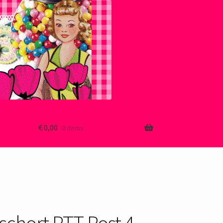
€
0,00
0 items
schort PTT Post 4 –