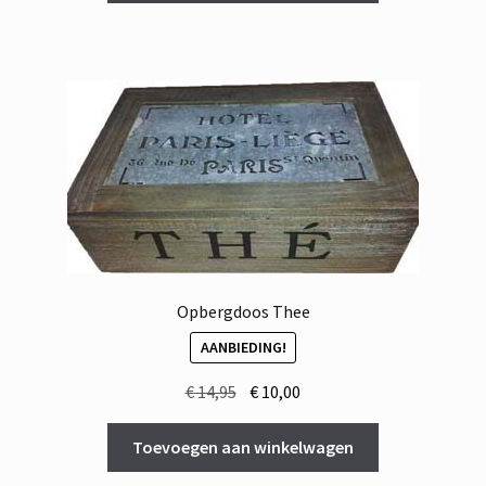
€ 15,00.
€ 10,00.
Opbergdoos Thee
AANBIEDING!
Oorspronkelijke
Huidige
€
14,95
€
10,00
prijs
prijs
was:
is:
Toevoegen aan winkelwagen
€ 14,95.
€ 10,00.