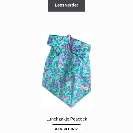
was:
is:
Lees verder
€ 12,95.
€ 7,95.
Lunchzakje Peacock
AANBIEDING!