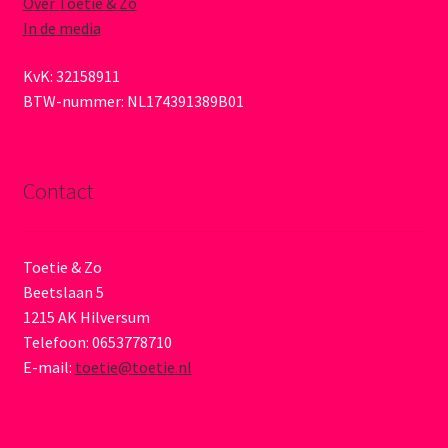
Over Toetie & Zo
In de media
KvK: 32158911
BTW-nummer: NL174391389B01
Contact
Toetie & Zo
Beetslaan 5
1215 AK Hilversum
Telefoon: 0653778710
E-mail:
toetie@toetie.nl