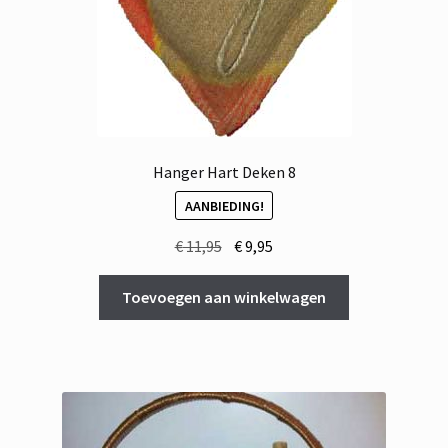
Hanger Hart Deken 8
AANBIEDING!
Oorspronkelijke
Huidige
€
11,95
€
9,95
prijs
prijs
was:
is:
Toevoegen aan winkelwagen
€ 11,95.
€ 9,95.