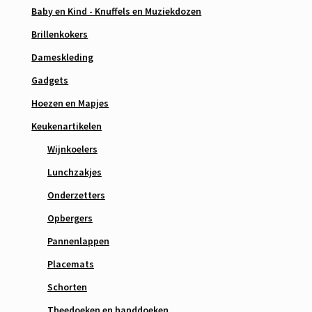
Baby en Kind - Knuffels en Muziekdozen
Brillenkokers
Dameskleding
Gadgets
Hoezen en Mapjes
Keukenartikelen
Wijnkoelers
Lunchzakjes
Onderzetters
Opbergers
Pannenlappen
Placemats
Schorten
Theedoeken en handdoeken