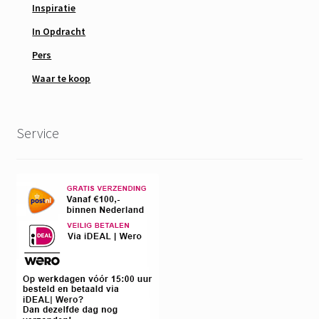
Inspiratie
In Opdracht
Pers
Waar te koop
Service