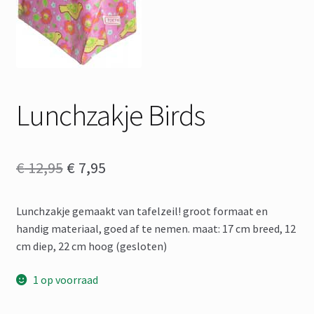
Lunchzakje Birds
Oorspronkelijke
Huidige
€
12,95
€
7,95
prijs
prijs
Lunchzakje gemaakt van tafelzeil! groot formaat en
was:
is:
handig materiaal, goed af te nemen. maat: 17 cm breed, 12
€ 12,95.
€ 7,95.
cm diep, 22 cm hoog (gesloten)
1 op voorraad