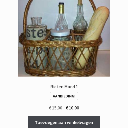
Rieten Mand 1
AANBIEDING!
Oorspronkelijke
Huidige
€
15,00
€
10,00
prijs
prijs
was:
is:
Toevoegen aan winkelwagen