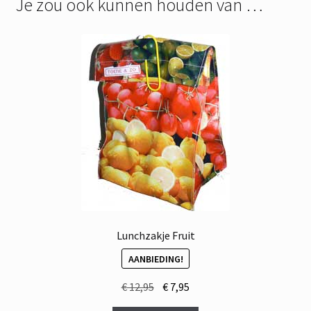
Je zou ook kunnen houden van …
Lunchzakje Fruit
AANBIEDING!
Oorspronkelijke
Huidige
€
12,95
€
7,95
prijs
prijs