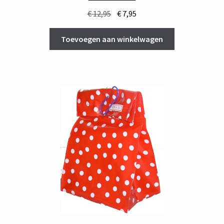
Oorspronkelijke
Huidige
€
12,95
€
7,95
prijs
prijs
was:
is:
Toevoegen aan winkelwagen
€ 12,95.
€ 7,95.