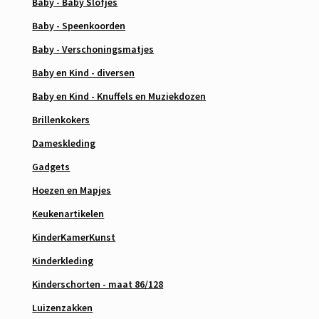
Baby - Baby Slofjes
Baby - Speenkoorden
Baby - Verschoningsmatjes
Baby en Kind - diversen
Baby en Kind - Knuffels en Muziekdozen
Brillenkokers
Dameskleding
Gadgets
Hoezen en Mapjes
Keukenartikelen
KinderKamerKunst
Kinderkleding
Kinderschorten - maat 86/128
Luizenzakken