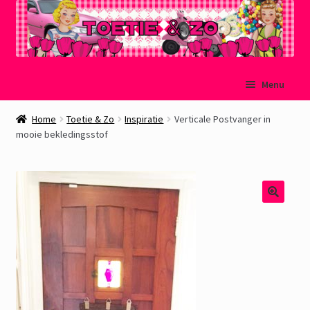
Ga
Ga
Menu
door
naar
naar
de
Welkom
Home
Toetie & Zo
Inspiratie
Verticale Postvanger in
navigatie
inhoud
mooie bekledingsstof
Mijn account
Winkelmand
Afrekenen
Subme
Over Toetie & Zo
uitvou
Gastenboek