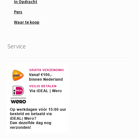
In Opdracht
Pers
Waar te koop
Service