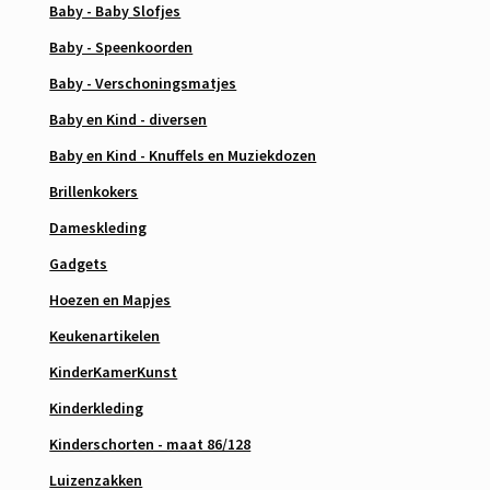
Baby - Baby Slofjes
Baby - Speenkoorden
Baby - Verschoningsmatjes
Baby en Kind - diversen
Baby en Kind - Knuffels en Muziekdozen
Brillenkokers
Dameskleding
Gadgets
Hoezen en Mapjes
Keukenartikelen
KinderKamerKunst
Kinderkleding
Kinderschorten - maat 86/128
Luizenzakken