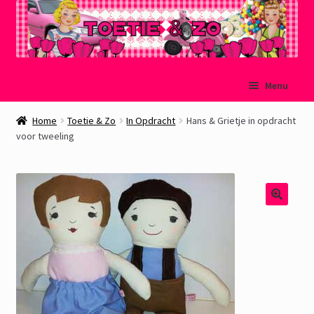
Ga
Ga
Menu
door
naar
naar
de
Welkom
Home
Toetie & Zo
In Opdracht
Hans & Grietje in opdracht
navigatie
inhoud
voor tweeling
Mijn account
Winkelmand
Afrekenen
Subme
Over Toetie & Zo
uitvou
Gastenboek