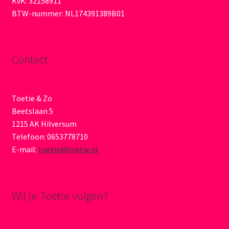
KvK: 32158911
BTW-nummer: NL174391389B01
Contact
Toetie & Zo
Beetslaan 5
1215 AK Hilversum
Telefoon: 0653778710
E-mail:
toetie@toetie.nl
Wil je Toetie volgen?