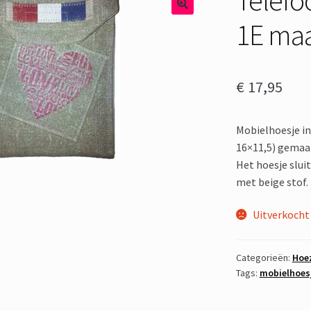
1E maa
€
17,95
Mobielhoesje i
16×11,5) gemaa
Het hoesje slui
met beige stof.
Uitverkocht
Categorieën:
Hoe
Tags:
mobielhoes