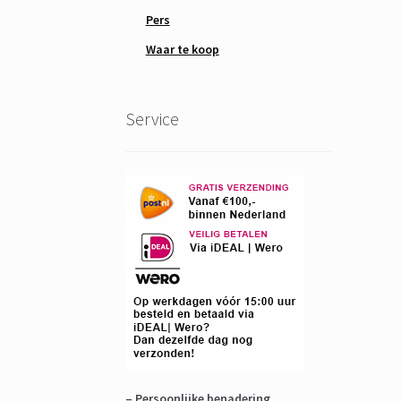
Pers
Waar te koop
Service
– Persoonlijke benadering