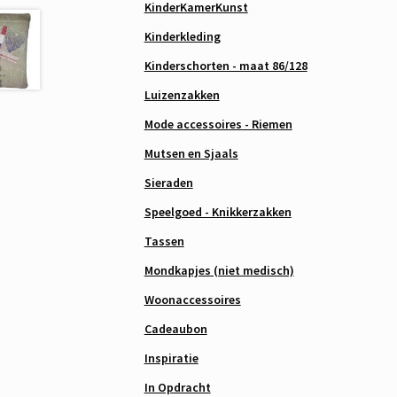
KinderKamerKunst
Kinderkleding
Kinderschorten - maat 86/128
Luizenzakken
Mode accessoires - Riemen
Mutsen en Sjaals
Sieraden
Speelgoed - Knikkerzakken
Tassen
Mondkapjes (niet medisch)
Woonaccessoires
Cadeaubon
Inspiratie
In Opdracht