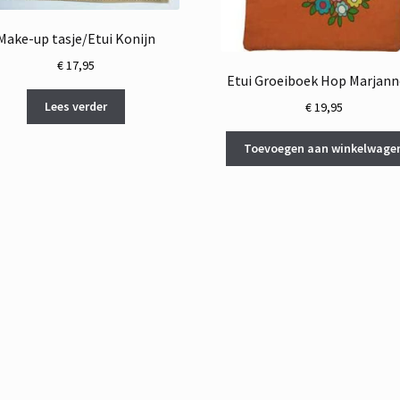
Make-up tasje/Etui Konijn
€
17,95
Etui Groeiboek Hop Marjan
Lees verder
€
19,95
Toevoegen aan winkelwage