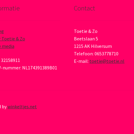
ormatie
Contact
eg
Toetie & Zo
 Toetie & Zo
Beetslaan 5
e media
1215 AK Hilversum
Telefoon: 0653778710
 32158911
E-mail:
toetie@toetie.nl
-nummer: NL174391389B01
d by
winkeltjes.net