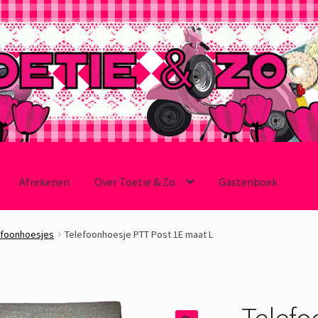
Afrekenen
Over Toetie & Zo
Gastenboek
efoonhoesjes
Telefoonhoesje PTT Post 1E maat L
Telefo