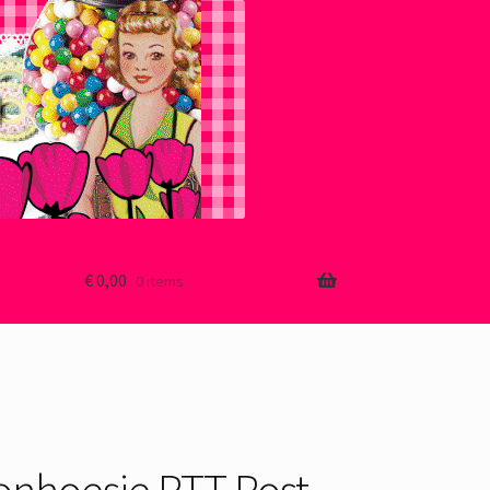
€
0,00
0 items
onhoesje PTT Post