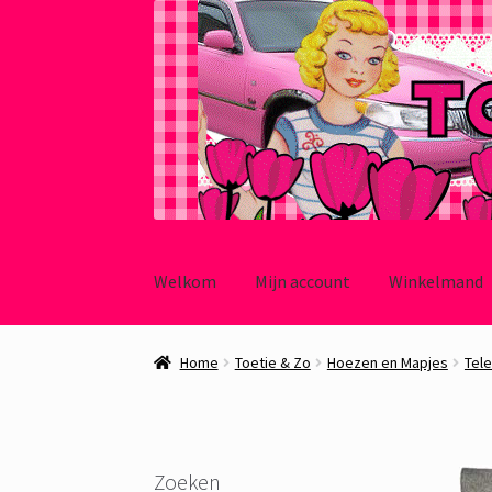
Ga
Ga
door
naar
Welkom
Mijn account
Winkelmand
naar
de
navigatie
inhoud
Home
Toetie & Zo
Hoezen en Mapjes
Tel
Zoeken