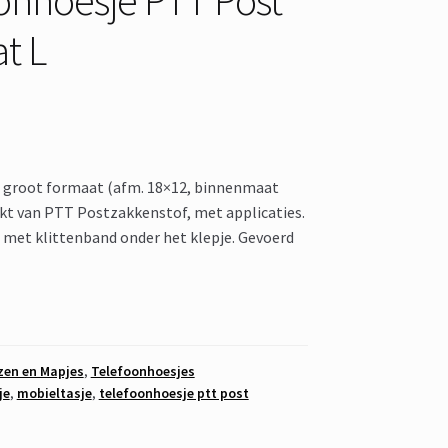
t L
n groot formaat (afm. 18×12, binnenmaat
kt van PTT Postzakkenstof, met applicaties.
t met klittenband onder het klepje. Gevoerd
zen en Mapjes
,
Telefoonhoesjes
je
,
mobieltasje
,
telefoonhoesje ptt post