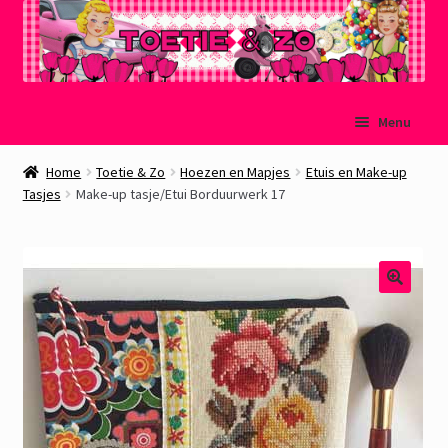
Ga
Ga
Menu
door
naar
naar
de
Welkom
Home
Toetie & Zo
Hoezen en Mapjes
Etuis en Make-up
navigatie
inhoud
Tasjes
Make-up tasje/Etui Borduurwerk 17
Mijn account
Winkelmand
Afrekenen
Subme
Over Toetie & Zo
uitvou
Gastenboek