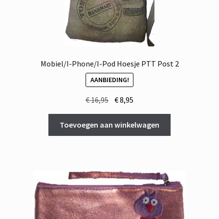
Mobiel/I-Phone/I-Pod Hoesje PTT Post 2
AANBIEDING!
Oorspronkelijke
Huidige
€
16,95
€
8,95
prijs
prijs
was:
is:
Toevoegen aan winkelwagen
€ 16,95.
€ 8,95.