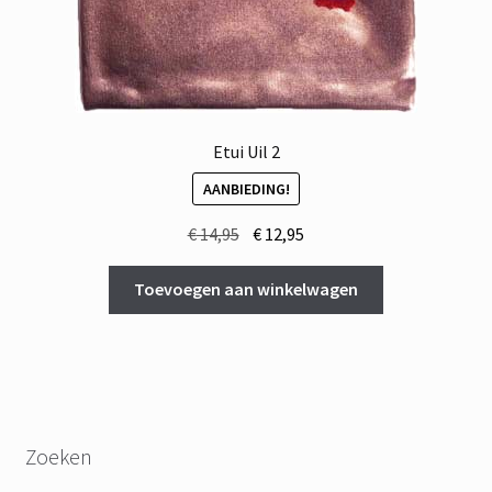
Etui Uil 2
AANBIEDING!
Oorspronkelijke
Huidige
€
14,95
€
12,95
prijs
prijs
was:
is:
Toevoegen aan winkelwagen
€ 14,95.
€ 12,95.
Zoeken