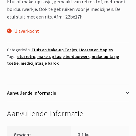
Etui of make-up tasje, gemaakt van retro stof, met mooi
borduurwerkje. Ook te gebruiken voor je medicijnen. De
etui sluit met een rits. Afm.: 22bx17h.
Uitverkocht
Categorieën:
Etuis en Make-up Tasjes
,
Hoezen en Mapjes
Tags:
etui retro
,
make-up tasje borduurwerk
,
make-up tasje
toetie
,
medicijntasje barok
Aanvullende informatie
Aanvullende informatie
Gewicht
0,1 kg