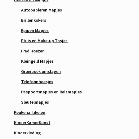
Autopapieren Mapjes
Brillenkokers
Epipen Mapjes
Etuis en Make-up Tasjes
IPad Hoezen
Kleingeld Mapjes
Groeiboek omslagen
Telefoonhoesjes
Paspoortmapjes en Reismapjes
Sleutelmapjes
Keukenartikelen
KinderKamerKunst
Kinderkleding