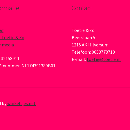
ormatie
Contact
eg
Toetie & Zo
 Toetie & Zo
Beetslaan 5
e media
1215 AK Hilversum
Telefoon: 0653778710
 32158911
E-mail:
toetie@toetie.nl
-nummer: NL174391389B01
d by
winkeltjes.net