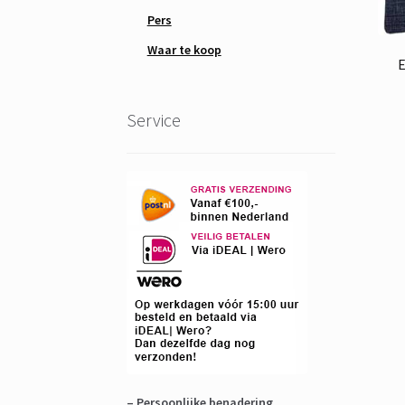
Pers
Waar te koop
E
Service
– Persoonlijke benadering