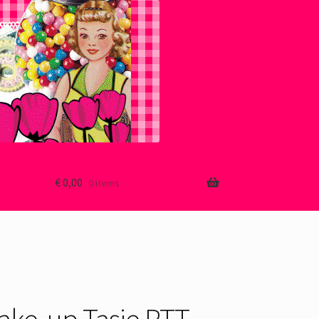
€
0,00
0 items
ake-up Tasje PTT