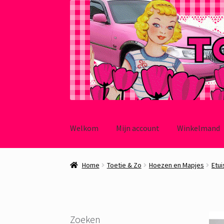
Ga
Ga
door
naar
Welkom
Mijn account
Winkelmand
naar
de
navigatie
inhoud
Home
Toetie & Zo
Hoezen en Mapjes
Etui
Zoeken