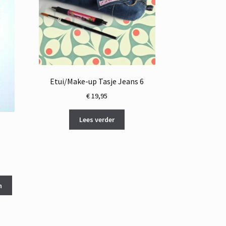
Etui/Make-up Tasje Jeans 6
€
19,95
Lees verder
ke
e
n