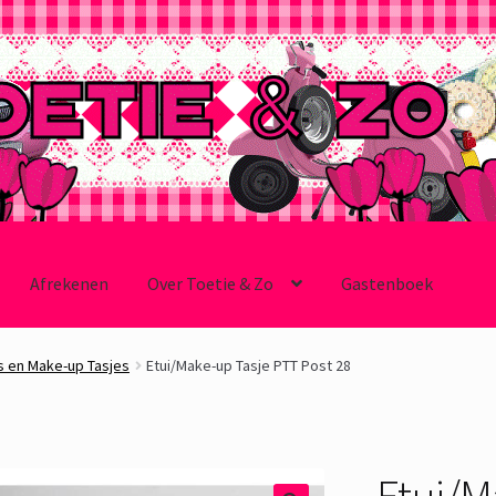
Afrekenen
Over Toetie & Zo
Gastenboek
s en Make-up Tasjes
Etui/Make-up Tasje PTT Post 28
Etui/M