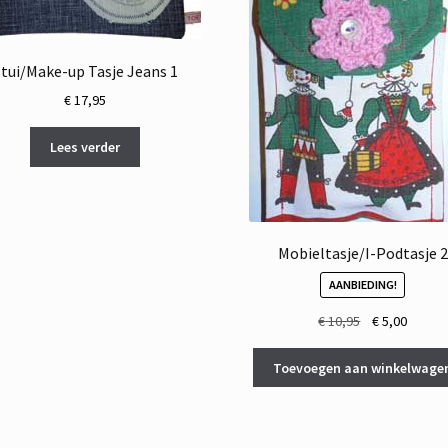
tui/Make-up Tasje Jeans 1
€
17,95
Lees verder
Mobieltasje/I-Podtasje 2
AANBIEDING!
Oorspronkelij
Huidig
€
10,95
€
5,00
prijs
prijs
was:
is:
Toevoegen aan winkelwage
€ 10,95.
€ 5,00.