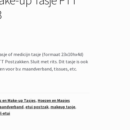
8
asje of medicijn tasje (formaat 23x10hx4d)
 Postzakken. Sluit met rits. Dit tasje is ook
en voor b.v. maandverband, tissues, etc.
s en Make-up Tasjes
,
Hoezen en Mapjes
maandverband
,
etui postzak
,
makeup tasje
,
l-etui