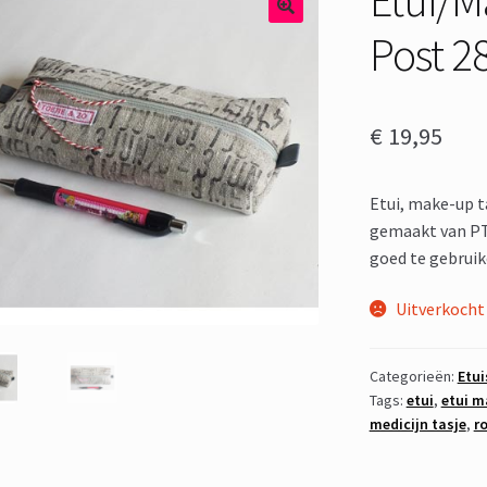
Post 2
€
19,95
Etui, make-up t
gemaakt van PTT
goed te gebruik
Uitverkocht
Categorieën:
Etui
Tags:
etui
,
etui 
medicijn tasje
,
ro