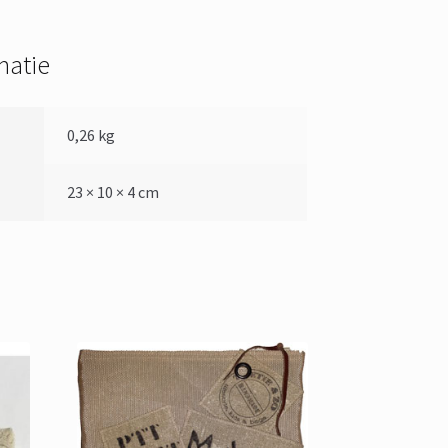
matie
0,26 kg
23 × 10 × 4 cm