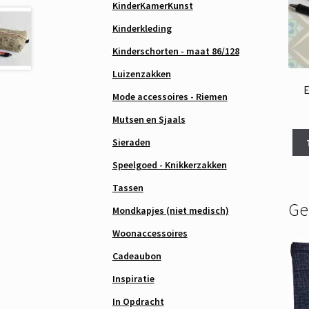
KinderKamerKunst
Kinderkleding
Kinderschorten - maat 86/128
Luizenzakken
E
Mode accessoires - Riemen
Mutsen en Sjaals
Sieraden
Speelgoed - Knikkerzakken
Tassen
Ge
Mondkapjes (niet medisch)
Woonaccessoires
Cadeaubon
Inspiratie
In Opdracht