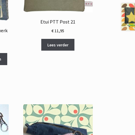
Etui PTT Post 21
werk
€
11,95
Lees verder
n