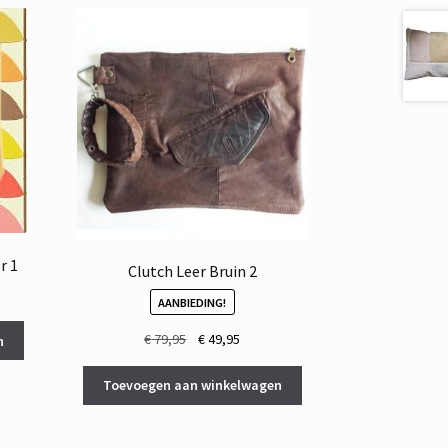
r 1
Clutch Leer Bruin 2
AANBIEDING!
Oorspronkelijke
Huidige
€
79,95
€
49,95
n
prijs
prijs
was:
is:
Toevoegen aan winkelwagen
€ 79,95.
€ 49,95.