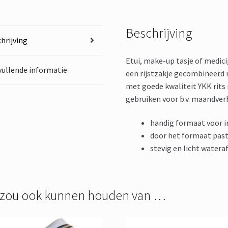
Beschrijving
hrijving
Etui, make-up tasje of medic
ullende informatie
een rijstzakje gecombineerd 
met goede kwaliteit YKK rits m
gebruiken voor b.v. maandverb
handig formaat voor in
door het formaat past 
stevig en licht water
 zou ook kunnen houden van …