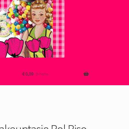
€
0,00
0 items
akeuptasje Rol Riso