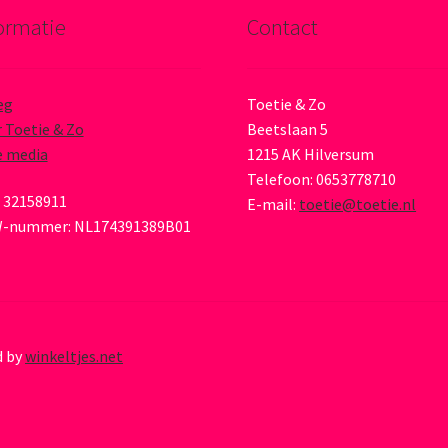
ormatie
Contact
eg
Toetie & Zo
 Toetie & Zo
Beetslaan 5
e media
1215 AK Hilversum
Telefoon: 0653778710
 32158911
E-mail:
toetie@toetie.nl
-nummer: NL174391389B01
d by
winkeltjes.net