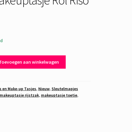
ad
je
Toevoegen aan winkelwagen
s en Make-up Tasjes
,
Nieuw
,
Sleutelmapjes
makeuptasje rijstzak
,
makeuptasje toetie
,