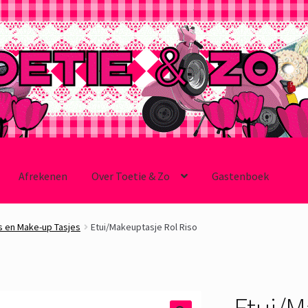
Afrekenen
Over Toetie & Zo
Gastenboek
s en Make-up Tasjes
Etui/Makeuptasje Rol Riso
Etui/M