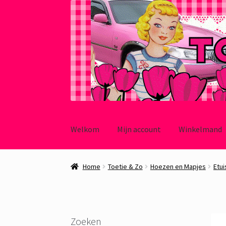
Ga
Ga
door
naar
Welkom
Mijn account
Winkelmand
naar
de
navigatie
inhoud
Home
Toetie & Zo
Hoezen en Mapjes
Etui
Zoeken