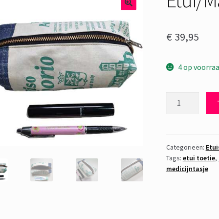
€
39,95
4 op voorra
Etui/Makeuptas
Rol
Riso
aantal
Categorieën:
Etui
Tags:
etui toetie
,
medicijntasje