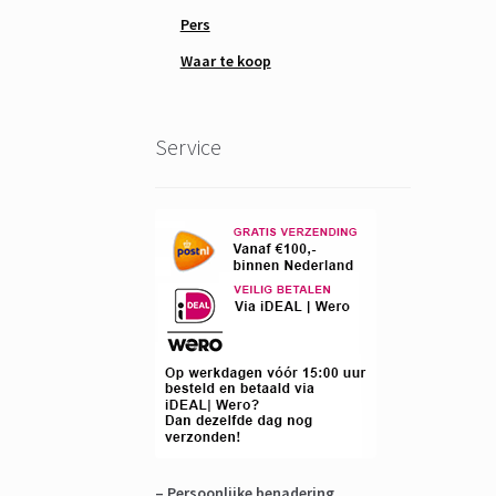
Pers
Waar te koop
Service
– Persoonlijke benadering