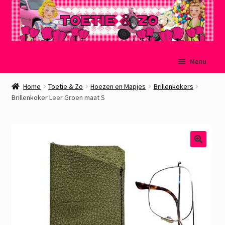
Ga
Ga
Menu
door
naar
naar
de
Welkom
Home
Toetie & Zo
Hoezen en Mapjes
Brillenkokers
navigatie
inhoud
Brillenkoker Leer Groen maat S
Mijn account
Winkelmand
Afrekenen
Subme
Over Toetie & Zo
uitvou
Gastenboek