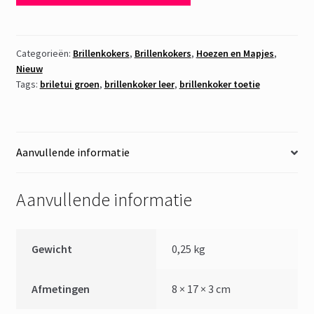
Groen
maat
S
Categorieën:
Brillenkokers
,
Brillenkokers
,
Hoezen en Mapjes
,
Nieuw
aantal
Tags:
briletui groen
,
brillenkoker leer
,
brillenkoker toetie
Aanvullende informatie
Aanvullende informatie
Gewicht
0,25 kg
Afmetingen
8 × 17 × 3 cm