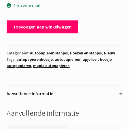
1 op voorraad
Autopapieren
Toevoegen aan winkelwagen
mapje
Leer
Zwart
aantal
Categorieën:
Autopapieren Mapjes
,
Hoezen en Mapjes
,
Nieuw
Tags:
autopapierenhoesje
,
autopapierenmapje leer
,
hoesje
autopapieren
,
mapje autopapieren
Aanvullende informatie
Aanvullende informatie