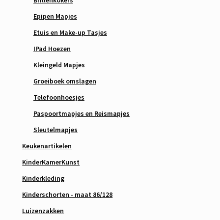
Brillenkokers
Epipen Mapjes
Etuis en Make-up Tasjes
IPad Hoezen
Kleingeld Mapjes
Groeiboek omslagen
Telefoonhoesjes
Paspoortmapjes en Reismapjes
Sleutelmapjes
Keukenartikelen
KinderKamerKunst
Kinderkleding
Kinderschorten - maat 86/128
Luizenzakken