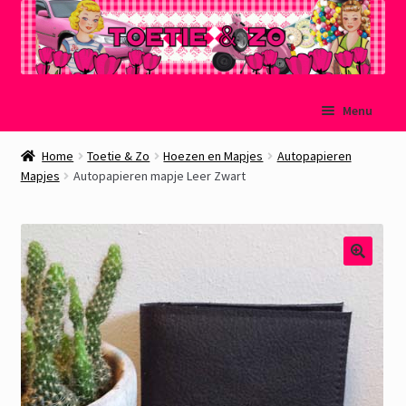
Ga
Ga
Menu
door
naar
naar
de
Welkom
Home
Toetie & Zo
Hoezen en Mapjes
Autopapieren
navigatie
inhoud
Mapjes
Autopapieren mapje Leer Zwart
Mijn account
Winkelmand
Afrekenen
Subme
Over Toetie & Zo
uitvou
Gastenboek