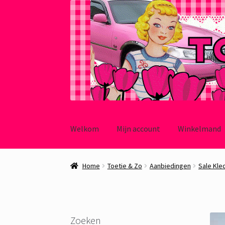
Ga
Ga
door
naar
Welkom
Mijn account
Winkelmand
naar
de
navigatie
inhoud
Home
Toetie & Zo
Aanbiedingen
Sale Kle
Zoeken