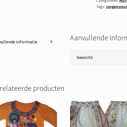
Categorieën:
Muts
Tags:
jongensmu
maat
5-
9
jaar
aantal
Aanvullende infor
ullende informatie
Gewicht
relateerde producten