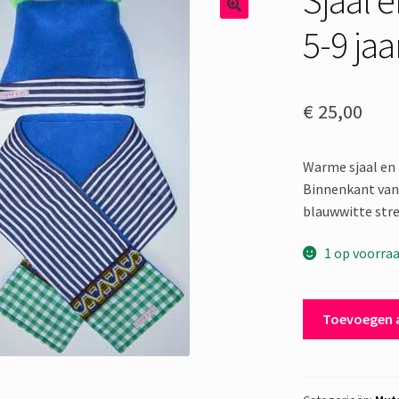
5-9 jaa
€
25,00
Warme sjaal en m
Binnenkant van 
blauwwitte stre
1 op voorra
Sjaal
Toevoegen 
en
Muts
Piet
-