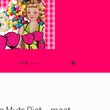
€
0,00
0 items
en Muts Piet – maat