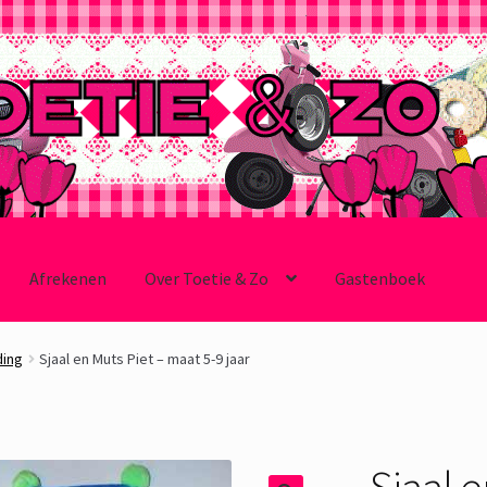
Afrekenen
Over Toetie & Zo
Gastenboek
ding
Sjaal en Muts Piet – maat 5-9 jaar
Sjaal 