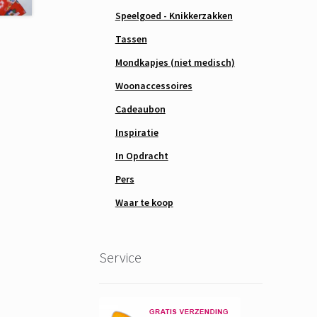
Speelgoed - Knikkerzakken
Tassen
Mondkapjes (niet medisch)
Woonaccessoires
Cadeaubon
Inspiratie
In Opdracht
Pers
Waar te koop
Service