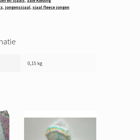
en en Sjaals
,
Sale Kleding
ts
,
jongenssjaal
,
sjaal fleece jongen
matie
0,15 kg