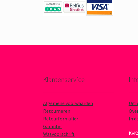
Klantenservice
Inf
Algemene voorwaarden
Uitl
Retourneren
Over
Retourformulier
In d
Garantie
KvK:
Wasvoorschrift