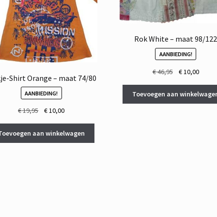
Rok White – maat 98/12
AANBIEDING!
Oorspronkelij
Huidi
€
46,95
€
10,00
je-Shirt Orange – maat 74/80
prijs
prijs
was:
is:
AANBIEDING!
Toevoegen aan winkelwage
€ 46,95.
€ 10,0
Oorspronkelijke
Huidige
€
19,95
€
10,00
prijs
prijs
was:
is:
Toevoegen aan winkelwagen
€ 19,95.
€ 10,00.