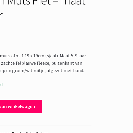
r
uts afm. 1.19 x 19cm (sjaal). Maat 5-9 jaar.
zachte felblauwe fleece, buitenkant van
ep en groen/wit ruitje, afgezet met band.
ad
aan winkelwagen