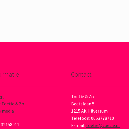
ormatie
Contact
eg
Toetie & Zo
 Toetie & Zo
Beetslaan 5
e media
1215 AK Hilversum
Telefoon: 0653778710
 32158911
E-mail:
toetie@toetie.nl