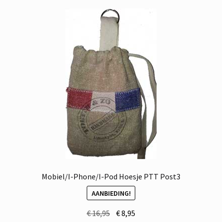
Mobiel/I-Phone/I-Pod Hoesje PTT Post3
AANBIEDING!
Oorspronkelijke
Huidige
€
16,95
€
8,95