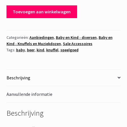
€ 12,95.
€ 5,00.
Knuffel
Toevoegen aan winkelwagen
Beer
Doris
aantal
Categorieën:
Aanbiedingen
,
Baby en Kind - diversen
,
Baby en
Kind - Knuffels en Muziekdozen
,
Sale Accessoires
Tags:
baby
,
beer
,
kind
,
knuffel
,
speelgoed
Beschrijving
Aanvullende informatie
Beschrijving