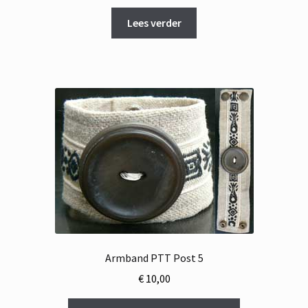
prijs
prijs
was:
is:
Lees verder
€ 16,95.
€ 8,95.
Armband PTT Post 5
€
10,00