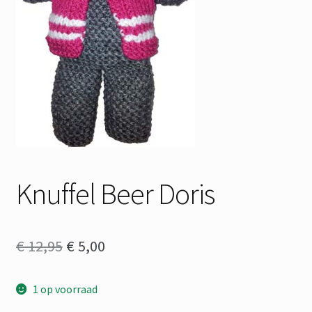
Knuffel Beer Doris
Oorspronkelijke
Huidige
€
12,95
€
5,00
prijs
prijs
1 op voorraad
was:
is: