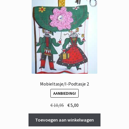
Mobieltasje/I-Podtasje 2
AANBIEDING!
Oorspronkelijke
Huidige
€
10,95
€
5,00
prijs
prijs
was:
is:
Toevoegen aan winkelwagen
€ 10,95.
€ 5,00.