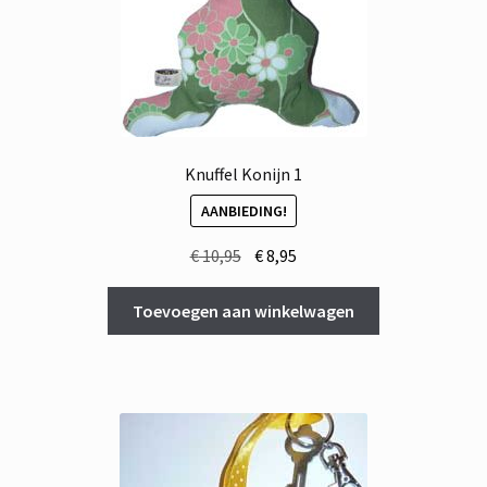
Knuffel Konijn 1
AANBIEDING!
Oorspronkelijke
Huidige
€
10,95
€
8,95
prijs
prijs
was:
is:
Toevoegen aan winkelwagen
€ 10,95.
€ 8,95.