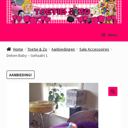
Ga
Ga
Menu
door
naar
naar
de
Welkom
Home
Toetie & Zo
Aanbiedingen
Sale Accessoires
navigatie
inhoud
Deken Baby – Gehaakt 1
Mijn account
AANBIEDING!
Winkelmand
Afrekenen
Subme
Over Toetie & Zo
uitvou
Gastenboek