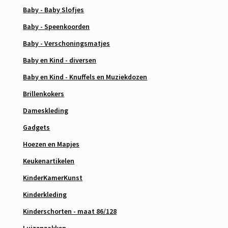
Baby - Baby Slofjes
Baby - Speenkoorden
Baby - Verschoningsmatjes
Baby en Kind - diversen
Baby en Kind - Knuffels en Muziekdozen
Brillenkokers
Dameskleding
Gadgets
Hoezen en Mapjes
Keukenartikelen
KinderKamerKunst
Kinderkleding
Kinderschorten - maat 86/128