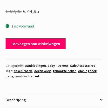
Oorspronkelijke
Huidige
€
59,95
€
44,95
prijs
prijs
1 op voorraad
was:
is:
€ 59,95.
€ 44,95.
Deken
Toevoegen aan winkelwagen
Baby
-
Gehaakt
1
Categorieën:
Aanbiedingen
,
Baby - Dekens
,
Sale Accessoires
Tags:
deken toetie
,
deken wieg
,
gehaakte deken
,
omslagdoek
aantal
baby
,
rainbow blanket
Beschrijving