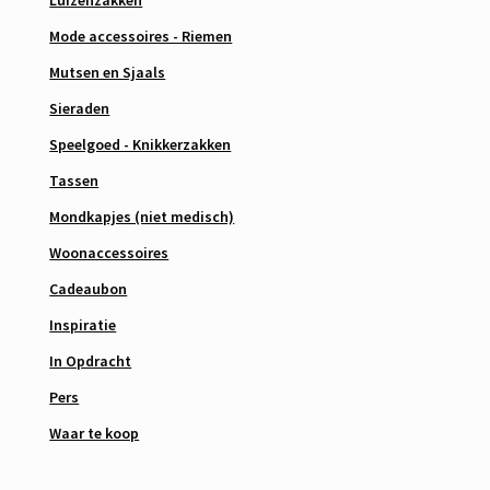
Luizenzakken
Mode accessoires - Riemen
Mutsen en Sjaals
Sieraden
Speelgoed - Knikkerzakken
Tassen
Mondkapjes (niet medisch)
Woonaccessoires
Cadeaubon
Inspiratie
In Opdracht
Pers
Waar te koop