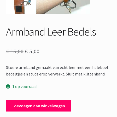
Armband Leer Bedels
Oorspronkelijke
Huidige
€
15,00
€
5,00
prijs
prijs
Stoere armband gemaakt van echt leer met een heleboel
was:
is:
bedeltjes en studs erop verwerkt. Sluit met klittenband.
€ 15,00.
€ 5,00.
1 op voorraad
Armband
Toevoegen aan winkelwagen
Leer
Bedels