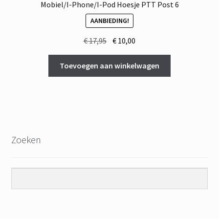
Mobiel/I-Phone/I-Pod Hoesje PTT Post 6
AANBIEDING!
Oorspronkelijke
Huidige
€
17,95
€
10,00
prijs
prijs
was:
is:
Toevoegen aan winkelwagen
€ 17,95.
€ 10,00.
Zoeken