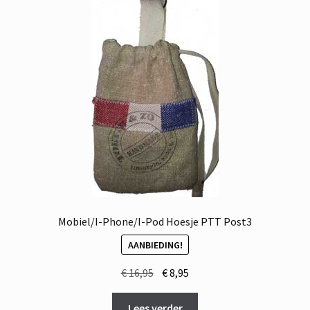
Mobiel/I-Phone/I-Pod Hoesje PTT Post3
AANBIEDING!
Oorspronkelijke
Huidige
€
16,95
€
8,95
prijs
prijs
was:
is:
Lees verder