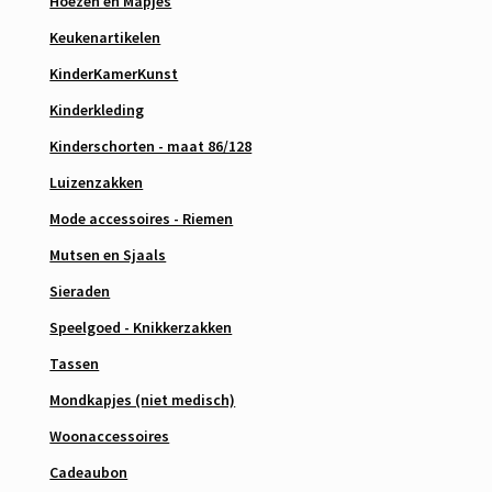
Hoezen en Mapjes
Keukenartikelen
KinderKamerKunst
Kinderkleding
Kinderschorten - maat 86/128
Luizenzakken
Mode accessoires - Riemen
Mutsen en Sjaals
Sieraden
Speelgoed - Knikkerzakken
Tassen
Mondkapjes (niet medisch)
Woonaccessoires
Cadeaubon