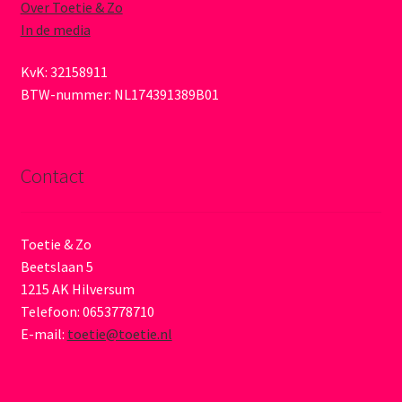
Over Toetie & Zo
In de media
KvK: 32158911
BTW-nummer: NL174391389B01
Contact
Toetie & Zo
Beetslaan 5
1215 AK Hilversum
Telefoon: 0653778710
E-mail:
toetie@toetie.nl