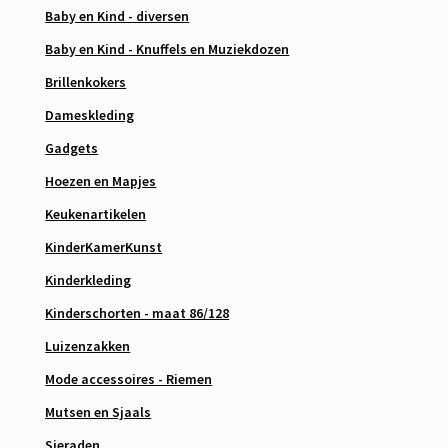
Baby en Kind - diversen
Baby en Kind - Knuffels en Muziekdozen
Brillenkokers
Dameskleding
Gadgets
Hoezen en Mapjes
Keukenartikelen
KinderKamerKunst
Kinderkleding
Kinderschorten - maat 86/128
Luizenzakken
Mode accessoires - Riemen
Mutsen en Sjaals
Sieraden