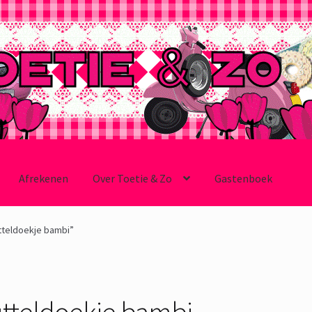
Afrekenen
Over Toetie & Zo
Gastenboek
tteldoekje bambi”
utteldoekje bambi