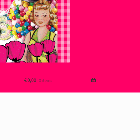
€
0,00
0 items