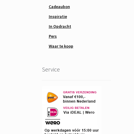
Cadeaubon
Inspiratie
In Opdracht
Pers
Waar te koop
Service