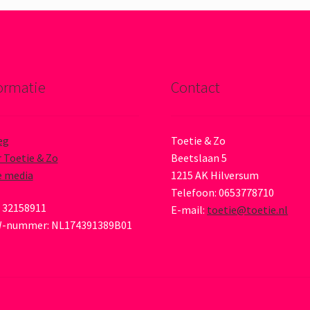
ormatie
Contact
eg
Toetie & Zo
 Toetie & Zo
Beetslaan 5
e media
1215 AK Hilversum
Telefoon: 0653778710
 32158911
E-mail:
toetie@toetie.nl
-nummer: NL174391389B01