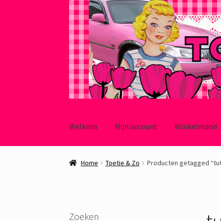
Ga
Ga
door
naar
Welkom
Mijn account
Winkelmand
naar
de
navigatie
inhoud
Home
Toetie & Zo
Producten getagged “tu
t
Zoeken