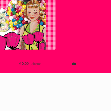
€
0,00
0 items