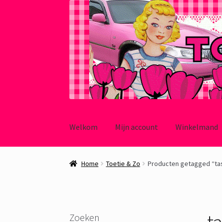
Ga
Ga
door
naar
Welkom
Mijn account
Winkelmand
naar
de
navigatie
inhoud
Home
Toetie & Zo
Producten getagged “tas
ta
Zoeken