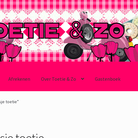
Afrekenen
Over Toetie & Zo
Gastenboek
je toetie”
sje toetie