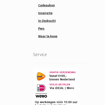
Cadeaubon
Inspiratie
In Opdracht
Pers
Waar te koop
Service