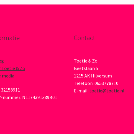
ormatie
Contact
eg
Toetie & Zo
 Toetie & Zo
Beetslaan 5
e media
1215 AK Hilversum
Telefoon: 0653778710
 32158911
E-mail:
toetie@toetie.nl
-nummer: NL174391389B01