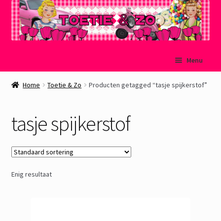
Ga
Ga
Menu
door
naar
naar
de
Welkom
Home
Toetie & Zo
Producten getagged “tasje spijkerstof”
navigatie
inhoud
Mijn account
tasje spijkerstof
Winkelmand
Afrekenen
Enig resultaat
Subme
Over Toetie & Zo
uitvou
Gastenboek