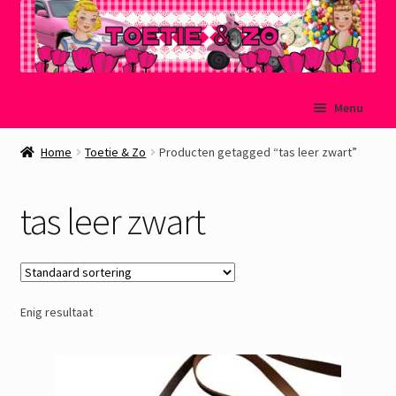
Ga
Ga
Menu
door
naar
naar
de
Welkom
Home
Toetie & Zo
Producten getagged “tas leer zwart”
navigatie
inhoud
Mijn account
tas leer zwart
Winkelmand
Afrekenen
Enig resultaat
Subme
Over Toetie & Zo
uitvou
Gastenboek