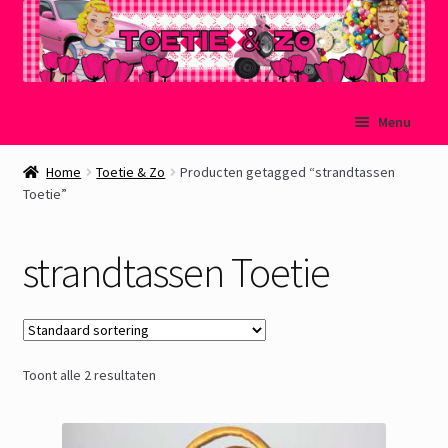
Ga
Ga
Menu
door
naar
naar
de
Welkom
Home
Toetie & Zo
Producten getagged “strandtassen
navigatie
inhoud
Toetie”
Mijn account
strandtassen Toetie
Winkelmand
Afrekenen
Toont alle 2 resultaten
Subme
Over Toetie & Zo
uitvou
Gastenboek