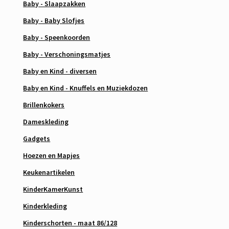
Baby - Slaapzakken
Baby - Baby Slofjes
Baby - Speenkoorden
Baby - Verschoningsmatjes
Baby en Kind - diversen
Baby en Kind - Knuffels en Muziekdozen
Brillenkokers
Dameskleding
Gadgets
Hoezen en Mapjes
Keukenartikelen
KinderKamerKunst
Kinderkleding
Kinderschorten - maat 86/128