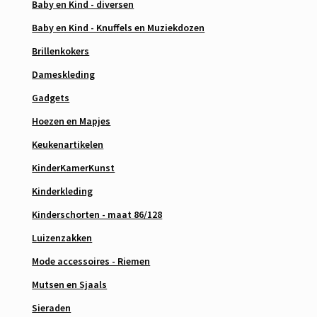
Baby en Kind - diversen
Baby en Kind - Knuffels en Muziekdozen
Brillenkokers
Dameskleding
Gadgets
Hoezen en Mapjes
Keukenartikelen
KinderKamerKunst
Kinderkleding
Kinderschorten - maat 86/128
Luizenzakken
Mode accessoires - Riemen
Mutsen en Sjaals
Sieraden