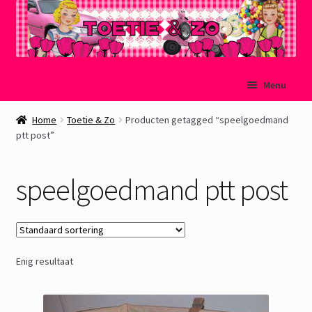
Ga
Ga
Menu
door
naar
naar
de
Welkom
Home
Toetie & Zo
Producten getagged “speelgoedmand
navigatie
inhoud
ptt post”
Mijn account
speelgoedmand ptt post
Winkelmand
Afrekenen
Enig resultaat
Subme
Over Toetie & Zo
uitvou
Gastenboek