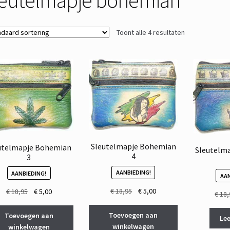
Toont alle 4 resultaten
Sleutelmapje Bohemian
utelmapje Bohemian
Sleutelm
4
3
AANBIEDING!
AANBIEDING!
AAN
Oorspronkelijke
Huidige
€
18,95
€
5,00
Oorspronkelijke
Huidige
€
18,95
€
5,00
€
18,
prijs
prijs
prijs
prijs
was:
is:
was:
is:
Toevoegen aan
Toevoegen aan
Lee
€ 18,95.
€ 5,00.
€ 18,95.
€ 5,00.
winkelwagen
winkelwagen