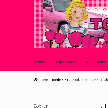
Ga
Ga
door
naar
Welkom
Mijn account
Winkelmand
naar
de
navigatie
inhoud
Home
Toetie & Zo
Producten getagged “sl
s
Zoeken