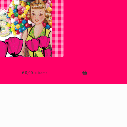
€
0,00
0 items