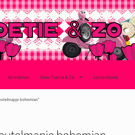
Afrekenen
Over Toetie & Zo
Gastenboek
eutelmapje bohemian”
leutelmapje bohemian