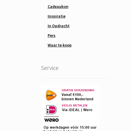
Cadeaubon
Inspiratie
In Opdracht
Pers
Waar te koop
Service