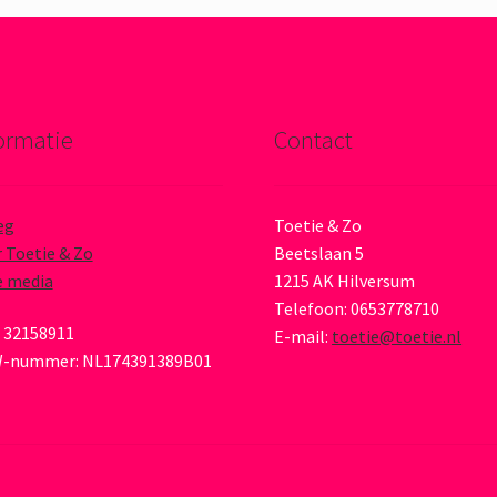
ormatie
Contact
eg
Toetie & Zo
 Toetie & Zo
Beetslaan 5
e media
1215 AK Hilversum
Telefoon: 0653778710
 32158911
E-mail:
toetie@toetie.nl
-nummer: NL174391389B01