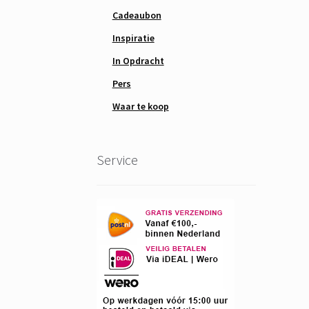
Cadeaubon
Inspiratie
In Opdracht
Pers
Waar te koop
Service