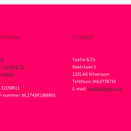
ormatie
Contact
eg
Toetie & Zo
 Toetie & Zo
Beetslaan 5
e media
1215 AK Hilversum
Telefoon: 0653778710
 32158911
E-mail:
toetie@toetie.nl
-nummer: NL174391389B01