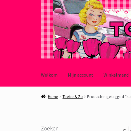
Ga
Ga
door
naar
Welkom
Mijn account
Winkelmand
naar
de
navigatie
inhoud
Home
Toetie & Zo
Producten getagged “sl
s
Zoeken