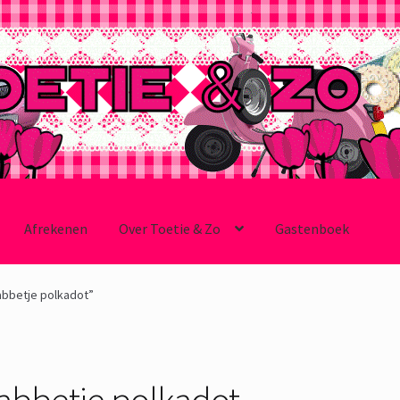
Afrekenen
Over Toetie & Zo
Gastenboek
abbetje polkadot”
labbetje polkadot