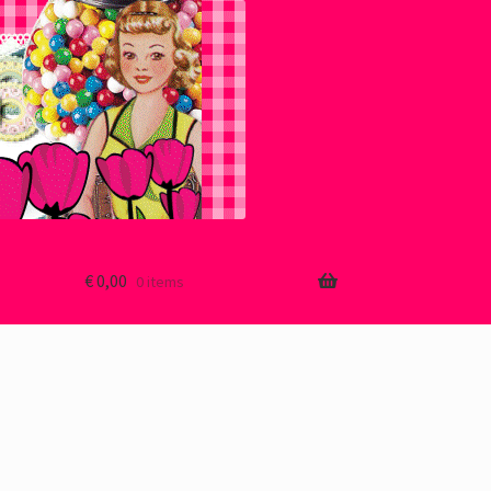
€
0,00
0 items