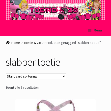
Ga
Ga
Menu
door
naar
naar
de
Welkom
Home
Toetie & Zo
Producten getagged “slabber toetie”
navigatie
inhoud
Mijn account
slabber toetie
Winkelmand
Afrekenen
Toont alle 3 resultaten
Subme
Over Toetie & Zo
uitvou
Gastenboek