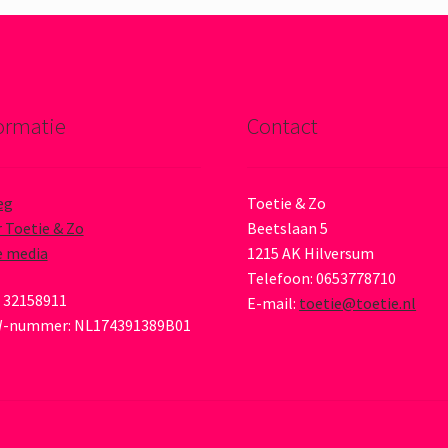
ormatie
Contact
eg
Toetie & Zo
 Toetie & Zo
Beetslaan 5
e media
1215 AK Hilversum
Telefoon: 0653778710
 32158911
E-mail:
toetie@toetie.nl
-nummer: NL174391389B01