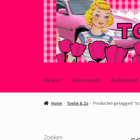
Ga
Ga
door
naar
Welkom
Mijn account
Winkelmand
naar
de
navigatie
inhoud
Home
Toetie & Zo
Producten getagged “schi
sc
Zoeken