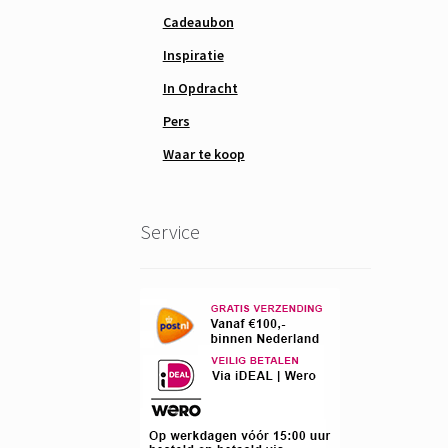
Cadeaubon
Inspiratie
In Opdracht
Pers
Waar te koop
Service