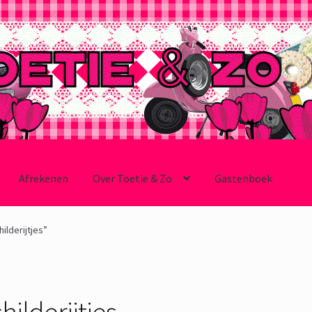
Afrekenen
Over Toetie & Zo
Gastenboek
lderijtjes”
hilderijtjes