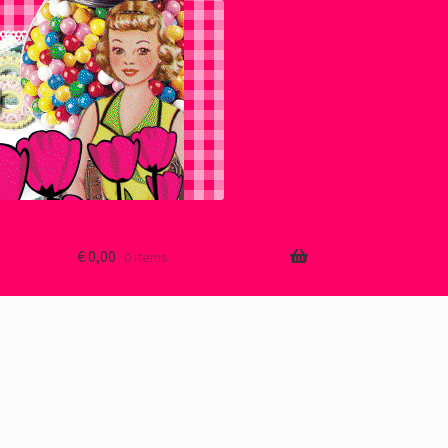
€
0,00
0 items