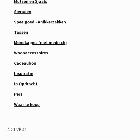
Mutsen en Sjaals
Sieraden
Speelgoed - Knikkerzakken
Tassen
Mondkapjes (niet medisch)
Woonaccessoires
Cadeaubon
Inspiratie
In Opdracht
Pers
Waar te koop
Service