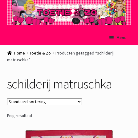
Ga
Ga
Menu
door
naar
naar
de
Welkom
Home
Toetie & Zo
Producten getagged “schilderij
navigatie
inhoud
matruschka”
Mijn account
schilderij matruschka
Winkelmand
Afrekenen
Enig resultaat
Subme
Over Toetie & Zo
uitvou
Gastenboek