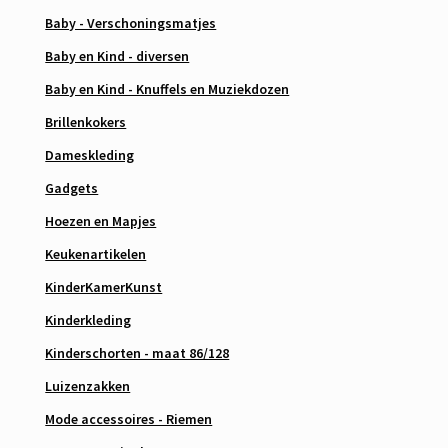
Baby - Verschoningsmatjes
Baby en Kind - diversen
Baby en Kind - Knuffels en Muziekdozen
Brillenkokers
Dameskleding
Gadgets
Hoezen en Mapjes
Keukenartikelen
KinderKamerKunst
Kinderkleding
Kinderschorten - maat 86/128
Luizenzakken
Mode accessoires - Riemen