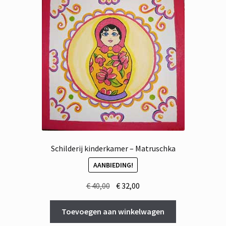
Schilderij kinderkamer – Matruschka
AANBIEDING!
Oorspronkelijke
Huidige
€
40,00
€
32,00
prijs
prijs
was:
is:
Toevoegen aan winkelwagen
€ 40,00.
€ 32,00.