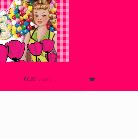
€
0,00
0 items