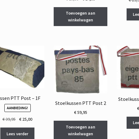
prijs
prijs
was:
is:
Toevoegen aan
Lee
€ 29,95.
€ 24,95.
winkelwagen
ssen PTT Post – 1F
Stoelkuss
Stoelkussen PTT Post 2
AANBIEDING!
€
59,95
Oorspronkelijke
Huidige
€
39,95
€
25,00
Lee
prijs
prijs
Toevoegen aan
was:
is:
Lees verder
winkelwagen