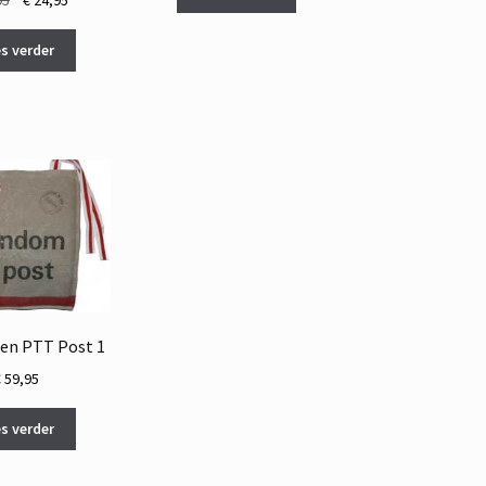
€ 39,95.
€ 25,00.
prijs
prijs
was:
is:
s verder
€ 29,95.
€ 24,95.
en PTT Post 1
€
59,95
s verder