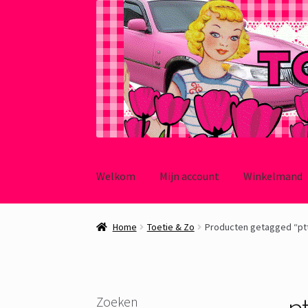
Ga
Ga
door
naar
Welkom
Mijn account
Winkelmand
naar
de
navigatie
inhoud
Home
Toetie & Zo
Producten getagged “pt
p
Zoeken