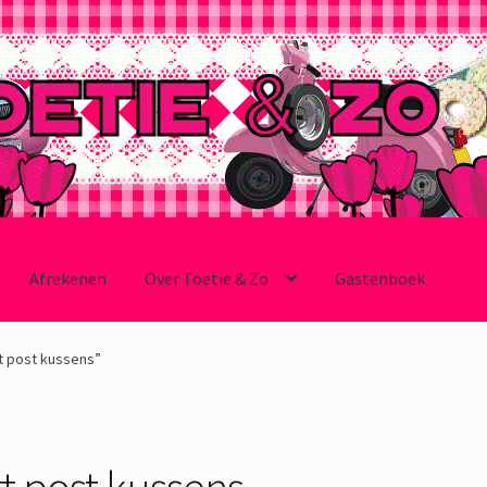
Afrekenen
Over Toetie & Zo
Gastenboek
t post kussens”
tt post kussens