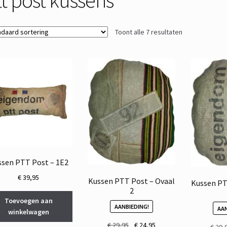
Toont alle 7 resultaten
ssen PTT Post – 1E2
€
39,95
Kussen PTT Post – Ovaal
Kussen PT
2
Toevoegen aan
AANBIEDING!
AAN
winkelwagen
Oorspronkelijke
Huidige
€
29,95
€
24,95
€
29,