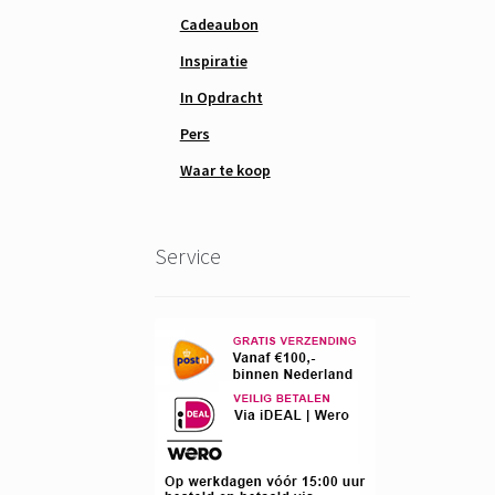
Cadeaubon
Inspiratie
In Opdracht
Pers
Waar te koop
Service