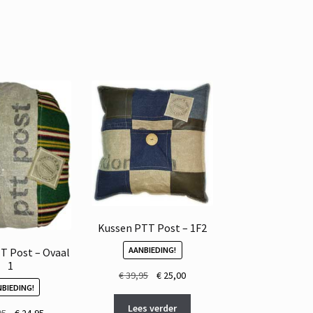
Kussen PTT Post – 1F2
AANBIEDING!
T Post – Ovaal
1
Oorspronkelijke
Huidige
€
39,95
€
25,00
BIEDING!
prijs
prijs
was:
is:
Lees verder
Oorspronkelijke
Huidige
95
€
24,95