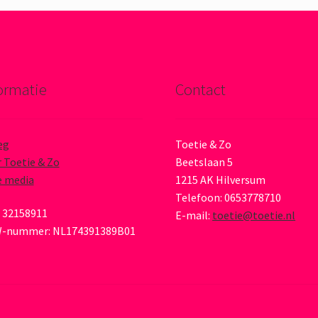
ormatie
Contact
eg
Toetie & Zo
 Toetie & Zo
Beetslaan 5
e media
1215 AK Hilversum
Telefoon: 0653778710
 32158911
E-mail:
toetie@toetie.nl
-nummer: NL174391389B01