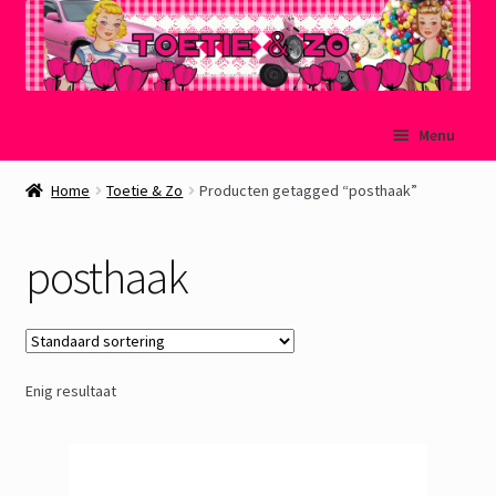
Ga
Ga
Menu
door
naar
naar
de
Welkom
Home
Toetie & Zo
Producten getagged “posthaak”
navigatie
inhoud
Mijn account
posthaak
Winkelmand
Afrekenen
Enig resultaat
Subme
Over Toetie & Zo
uitvou
Gastenboek